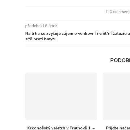
0 commen
předchozí článek
Na trhu se zvyšuje zájem o venkovní i vnitřní žaluzie a
sítě proti hmyzu
PODOB
Krkonošský veletrh v Trutnově 1. –
Přijďte nače