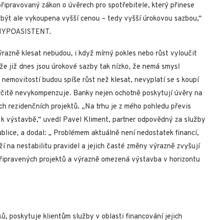
připravovaný zákon o úvěrech pro spotřebitele, který přinese
že být ale vykoupena vyšší cenou – tedy vyšší úrokovou sazbou,“
i HYPOASISTENT.
razně klesat nebudou, i když mírný pokles nebo růst vyloučit
že již dnes jsou úrokové sazby tak nízko, že nemá smysl
nemovitostí budou spíše růst než klesat, nevyplatí se s koupí
určitě nevykompenzuje. Banky nejen ochotně poskytují úvěry na
ch rezidenčních projektů. „Na trhu je z mého pohledu převis
 k výstavbě,“ uvedl Pavel Kliment, partner odpovědný za služby
blice, a dodal: „ Problémem aktuálně není nedostatek financí,
í na nestabilitu pravidel a jejich časté změny výrazně zvyšují
řipravených projektů a výrazně omezená výstavba v horizontu
, poskytuje klientům služby v oblasti financování jejich