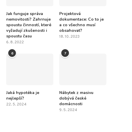
Jak funguje správa
Projektová
nemovitosti? Zahrnuje
dokumentace: Co to je
spoustu činností, které
a co všechno musí
vyžadují zkušenosti i
obsahovat?
spoustu času
18. 10. 2023
6. 8. 2022
6
7
Jaká hypotéka je
Nábytek z masivu
nejlepší?
dobývá české
domácnosti
22. 5. 2024
9. 5. 2024