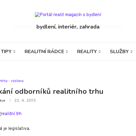
bydlení, interiér, zahrada
 TIPY
REALITNÍ RÁDCE
REALITY
SLUŽBY
etrhy - výstavy
tkání odborníků realitního trhu
22. 4. 2015
kce
á je legislativa.