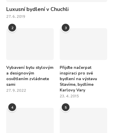
Luxusní bydlení v Chuchli
27. 6. 2019
2
3
Vybavení bytu stylovým
Přijďte načerpat
a designovým
inspiraci pro své
osvětlením zvládnete
bydlení na výstavu
sami
Stavíme, bydlíme
Karlovy Vary
27. 9. 2022
23. 4. 2015
4
5