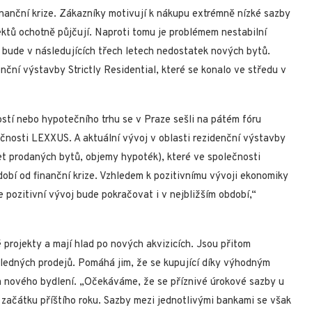
 finanční krize. Zákazníky motivují k nákupu extrémně nízké sazby
tů ochotně půjčují. Naproti tomu je problémem nestabilní
že bude v následujících třech letech nedostatek nových bytů.
enční výstavby Strictly Residential, které se konalo ve středu v
tostí nebo hypotečního trhu se v Praze sešli na pátém fóru
ečnosti LEXXUS. A aktuální vývoj v oblasti rezidenční výstavby
et prodaných bytů, objemy hypoték), které ve společnosti
obí od finanční krize. Vzhledem k pozitivnímu vývoji ekonomiky
pozitivní vývoj bude pokračovat i v nejbližším období,“
projekty a mají hlad po nových akvizicích. Jsou přitom
edných prodejů. Pomáhá jim, že se kupující díky výhodným
 nového bydlení. „Očekáváme, že se příznivé úrokové sazby u
 začátku příštího roku. Sazby mezi jednotlivými bankami se však