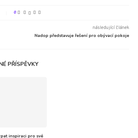
t
0
následující článek
Nadop představuje řešení pro obývací pokoje
NÉ PŘÍSPĚVKY
rpat inspiraci pro své