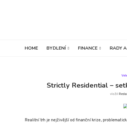
HOME
BYDLENÍ
FINANCE
RADY A
Vel
Strictly Residential – se
vložil
Reda
Realitní trh je nejživější od finanční krize, problematick