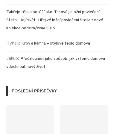
Zahřeje tělo a potěší oko. Takové je ložní povlečení
:
Stella - Její svět
Hřejivé ložní povlečení Stella z nové
kolekce podzim/zima 2016
Hynek
:
Krby a kamna – stylové teplo domova
Jakub
:
Přečalounění jako způsob, jak vašemu domovu
vdechnout nový život
POSLEDNÍ PŘÍSPĚVKY