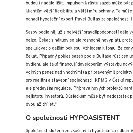
budou i nadále lišit. Impulsem k růstu sazeb může být 
klientům větší flexibilitu a větší míru ochrany. Ta mů
odhadl hypoteční expert Pavel Bultas ze společnost
Sazby podle něj už s největší pravděpodobností dále vý
nelze. Čekat s nákupy se ale rozhodně nevyplatí, proto
spekulovat o dalším poklesu. Vzhledem k tomu, že ceny 
čekat. Případný pokles sazeb podle Bultase růst cen 
bydlení, ale také financují developerům výstavbu nový
volných peněz nad vhodnými (a připravenými) projekty
pro realitní a stavební společnosti, KPMG v České repu
ale především regulace. Příprava nových projektů naráž
nejistotu investorů. Důsledkem může být nedostatek p
dvou až tří let.“
O společnosti HYPOASISTENT
Společnost složená ze zkušených hypotečních odborníků