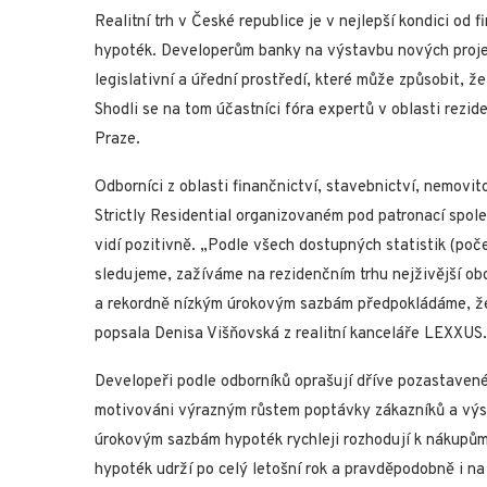
Realitní trh v České republice je v nejlepší kondici od
hypoték. Developerům banky na výstavbu nových projek
legislativní a úřední prostředí, které může způsobit, 
Shodli se na tom účastníci fóra expertů v oblasti rezid
Praze.
Odborníci z oblasti finančnictví, stavebnictví, nemovi
Strictly Residential organizovaném pod patronací spol
vidí pozitivně. „Podle všech dostupných statistik (poč
sledujeme, zažíváme na rezidenčním trhu nejživější obd
a rekordně nízkým úrokovým sazbám předpokládáme, že 
popsala Denisa Višňovská z realitní kanceláře LEXXUS.
Developeři podle odborníků oprašují dříve pozastavené 
motivováni výrazným růstem poptávky zákazníků a výsl
úrokovým sazbám hypoték rychleji rozhodují k nákupům
hypoték udrží po celý letošní rok a pravděpodobně i na