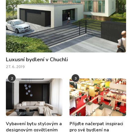
Luxusní bydlení v Chuchli
27. 6. 2019
2
3
Vybavení bytu stylovým a
Přijďte načerpat inspiraci
designovým osvětlením
pro své bydlení na