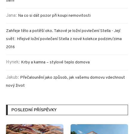
sami
Jana
:
Na co si dát pozor při koupi nemovitosti
Zahřeje tělo a potěší oko. Takové je ložní povlečení Stella - Její
:
svět
Hřejivé ložní povlečení Stella z nové kolekce podzim/zima
2016
Hynek
:
Krby a kamna – stylové teplo domova
Jakub
:
Přečalounění jako způsob, jak vašemu domovu vdechnout
nový život
POSLEDNÍ PŘÍSPĚVKY