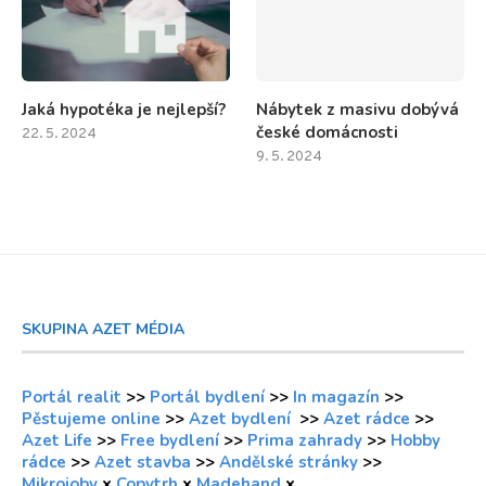
Jaká hypotéka je nejlepší?
Nábytek z masivu dobývá
české domácnosti
22. 5. 2024
9. 5. 2024
SKUPINA AZET MÉDIA
Portál realit
>>
Portál bydlení
>>
In magazín
>>
Pěstujeme online
>>
Azet bydlení
>>
Azet rádce
>>
Azet Life
>>
Free bydlení
>>
Prima zahrady
>>
Hobby
rádce
>>
Azet stavba
>>
Andělské stránky
>>
Mikrojoby
x
Copytrh
x
Madehand
x