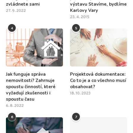
zvládnete sami
výstavu Stavíme, bydlíme
Karlovy Vary
27. 9. 2022
23. 4. 2015
4
5
Jak funguje správa
Projektová dokumentace:
nemovitosti? Zahrnuje
Co to je a co všechno musí
spoustu činností, které
obsahovat?
vyžadují zkušenosti i
18. 10. 2023
spoustu času
6. 8. 2022
6
7