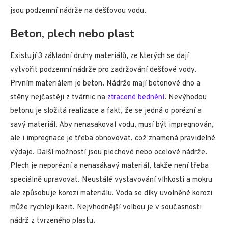
jsou podzemní nádrže na dešťovou vodu.
Beton, plech nebo plast
Existují 3 základní druhy materiálů, ze kterých se dají
vytvořit podzemní nádrže pro zadržování dešťové vody.
Prvním materiálem je beton. Nádrže mají betonové dno a
stěny nejčastěji z tvárnic na
ztracené bednění
. Nevýhodou
betonu je složitá realizace a fakt, že se jedná o porézní a
savý materiál. Aby nenasakoval vodu, musí být impregnován,
ale i impregnace je třeba obnovovat, což znamená pravidelné
výdaje. Další možností jsou plechové nebo ocelové nádrže.
Plech je neporézní a nenasákavý materiál, takže není třeba
speciálně upravovat. Neustálé vystavování vlhkosti a mokru
ale způsobuje korozi materiálu. Voda se díky uvolněné korozi
může rychleji kazit. Nejvhodnější volbou je v současnosti
nádrž z tvrzeného plastu.