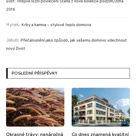
:
svět
Hřejivé ložní povlečení Stella z nové kolekce podzim/zima
2016
Hynek
:
Krby a kamna – stylové teplo domova
Jakub
:
Přečalounění jako způsob, jak vašemu domovu vdechnout
nový život
POSLEDNÍ PŘÍSPĚVKY
Okrasné trávy: nenáročná
Co dnes znamená kvalitní