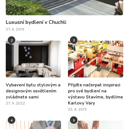
Luxusní bydlení v Chuchli
27. 6. 2019
2
3
Vybavení bytu stylovým a
Přijďte načerpat inspiraci
designovým osvětlením
pro své bydlení na
zvládnete sami
výstavu Stavíme, bydlíme
Karlovy Vary
27. 9. 2022
23. 4. 2015
4
5