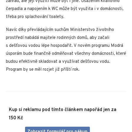
zahrad, ale její využití může být i jiné. Usazením kvalitního
čerpadla a napojením k WC může být využita i v domácnosti,
třeba pro splachování toalety.
Navíc díky převládajícím suchům Ministerstvo životního
prostředí nabádá majitele rodinných domů, aby začali
s dešťovou vodou lépe hospodařit. V novém programu Modrá
úsporám bude finančně odměňovat všechny domácnosti, které
budou efektivně skladovat a využívat dešťovou vodu.
Program by se měl rozjet již příští rok.
Kup si reklamu pod tímto článkem napořád jen za
150 Kč
Zobrazit formulář pro nákup