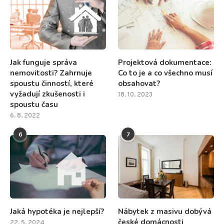
Jak funguje správa
Projektová dokumentace:
nemovitosti? Zahrnuje
Co to je a co všechno musí
spoustu činností, které
obsahovat?
vyžadují zkušenosti i
18. 10. 2023
spoustu času
6. 8. 2022
6
7
Jaká hypotéka je nejlepší?
Nábytek z masivu dobývá
české domácnosti
22. 5. 2024