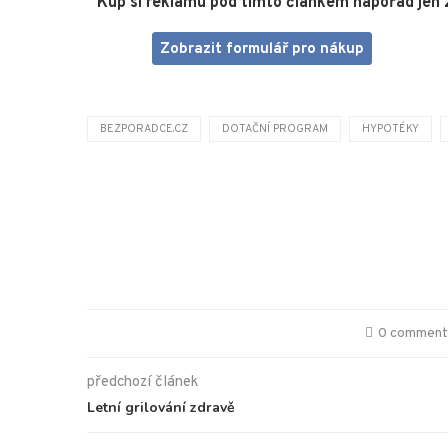
Kup si reklamu pod tímto článkem napořád jen 
Zobrazit formulář pro nákup
BEZPORADCE.CZ
DOTAČNÍ PROGRAM
HYPOTÉKY
0 commen
předchozí článek
Letní grilování zdravě