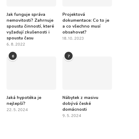
Jak funguje správa
Projektová
nemovitosti? Zahrnuje
dokumentace: Co to je
spoustu činností, které
a co všechno musí
vyžadují zkušenosti i
obsahovat?
spoustu času
18. 10. 2023
6. 8. 2022
6
7
Jaká hypotéka je
Nábytek z masivu
nejlepší?
dobývá české
domácnosti
22. 5. 2024
9. 5. 2024