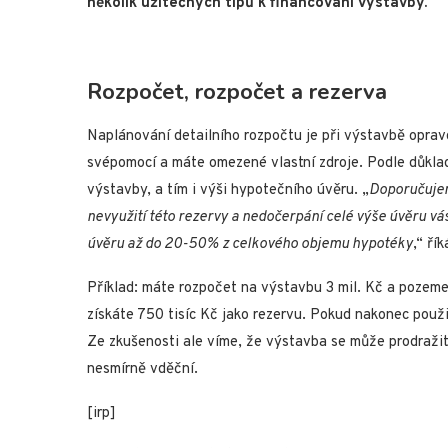
několik užitečných tipů k financování výstavby.
Rozpočet, rozpočet a rezerva
Naplánování detailního rozpočtu je při výstavbě oprav
svépomocí a máte omezené vlastní zdroje. Podle důkla
výstavby, a tím i výši hypotečního úvěru. „
Doporučujem
nevyužití této rezervy a nedočerpání celé výše úvěru vá
úvěru až do 20-50% z celkového objemu hypotéky
,“ ří
Příklad: máte rozpočet na výstavbu 3 mil. Kč a pozemek 
získáte 750 tisíc Kč jako rezervu. Pokud nakonec použij
Ze zkušenosti ale víme, že výstavba se může prodražit
nesmírně vděční.
[irp]