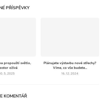
NÉ PŘÍSPĚVKY
ha propouští světlo,
Plánujete výstavbu nové střechy?
ostor ožívá
Víme, co vše budete...
30. 5. 2025
16. 12. 2024
TE KOMENTÁŘ