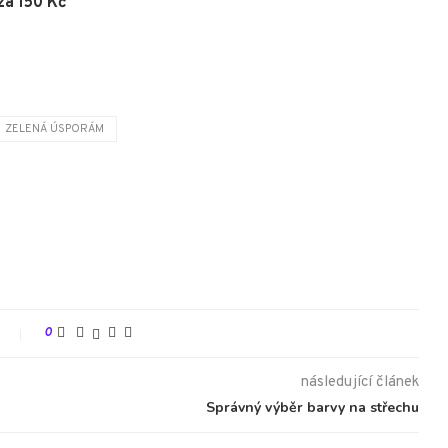
za 150 Kč
ZELENÁ ÚSPORÁM
t
0
následující článek
Správný výběr barvy na střechu