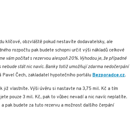
du klíčové, obzvláště pokud nestavíte dodavatelsky, ale
dného rozpočtu pak budete schopni určit výši nákladů celkové
e vám počítat s rezervou alespoň 20%. Výhodou je, že případné
s nebude stát nic navíc. Banky totiž umožňují zdarma nedočerpání
ká Pavel Čech, zakladatel hypotečního portálu
Bezporadce.cz
.
již vlastníte. Výši úvěru si nastavte na 3,75 mil. Kč a tím
ete pouze 3 mil. Kč, pak to vůbec nevadí a nic navíc neplatíte.
 a pak budete za tuto rezervu a možnost dalšího čerpání