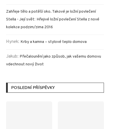
Zahřeje tělo a potěší oko. Takové je ložní povlečení
:
Stella - Její svět
Hřejivé ložní povlečení Stella z nové
kolekce podzim/zima 2016
Hynek
:
Krby a kamna – stylové teplo domova
Jakub
:
Přečalounění jako způsob, jak vašemu domovu
vdechnout nový život
POSLEDNÍ PŘÍSPĚVKY