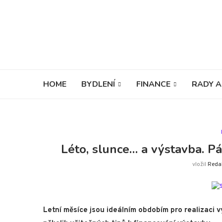
HOME
BYDLENÍ
FINANCE
RADY A
Léto, slunce… a výstavba. Pá
vložil
Reda
Letní měs
íce jsou ideálním obdobím pro realizaci