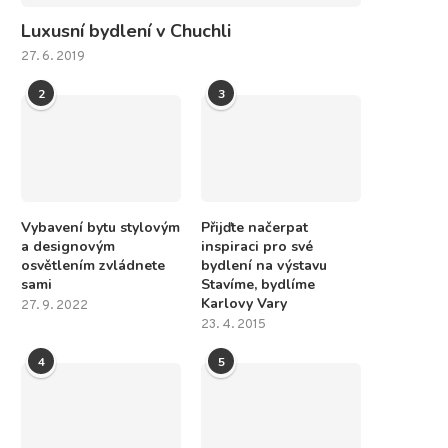
Luxusní bydlení v Chuchli
27. 6. 2019
2
3
Vybavení bytu stylovým
Přijďte načerpat
a designovým
inspiraci pro své
osvětlením zvládnete
bydlení na výstavu
sami
Stavíme, bydlíme
Karlovy Vary
27. 9. 2022
23. 4. 2015
4
5