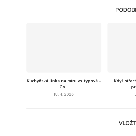
PODOB
Kuchyňská linka na míru vs. typová –
Když střec
Co...
pr
18. 4. 2026
VLOŽ