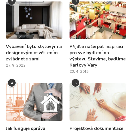
2
3
Vybavení bytu stylovým a
Přijďte načerpat inspiraci
designovým osvětlením
pro své bydlení na
zvládnete sami
výstavu Stavíme, bydlíme
Karlovy Vary
27. 9. 2022
23. 4. 2015
4
5
Jak funguje správa
Projektová dokumentace: