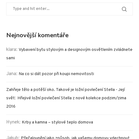
Nejnovější komentáře
klara
:
Vybavení bytu stylovým a designovým osvětlením zvládnete
sami
Jana
:
Na co si dát pozor při koupi nemovitosti
Zahřeje tělo a potěší oko. Takové je ložní povlečení Stella - Její
:
svět
Hřejivé ložní povlečení Stella z nové kolekce podzim/zima
2016
Hynek
:
Krby a kamna – stylové teplo domova
Jakub
:
Přečalounění jako způsob, jak vašemu domovu vdechnout