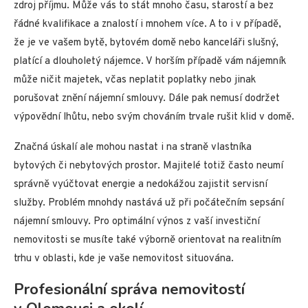
zdroj příjmu. Může vás to stát mnoho času, starostí a bez
řádné kvalifikace a znalostí i mnohem více. A to i v případě,
že je ve vašem bytě, bytovém domě nebo kanceláři slušný,
platící a dlouholetý nájemce. V horším případě vám nájemník
může ničit majetek, včas neplatit poplatky nebo jinak
porušovat znění nájemní smlouvy. Dále pak nemusí dodržet
výpovědní lhůtu, nebo svým chováním trvale rušit klid v domě.
Značná úskalí ale mohou nastat i na straně vlastníka
bytových či nebytových prostor. Majitelé totiž často neumí
správně vyúčtovat energie a nedokážou zajistit servisní
služby. Problém mnohdy nastává už při počátečním sepsání
nájemní smlouvy. Pro optimální výnos z vaší investiční
nemovitosti se musíte také výborně orientovat na realitním
trhu v oblasti, kde je vaše nemovitost situována.
Profesionální správa nemovitostí