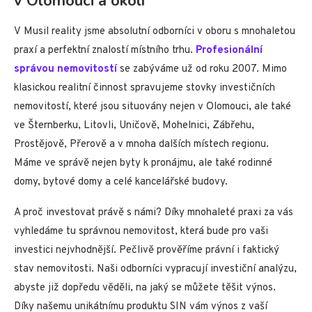
v Olomouci a okolí
V Musil reality jsme absolutní odborníci v oboru s mnohaletou
praxí a perfektní znalostí místního trhu.
Profesionální
správou nemovitostí
se zabýváme už od roku 2007. Mimo
klasickou realitní činnost spravujeme stovky investičních
nemovitostí, které jsou situovány nejen v Olomouci, ale také
ve Šternberku, Litovli, Uničově, Mohelnici, Zábřehu,
Prostějově, Přerově a v mnoha dalších místech regionu.
Máme ve správě nejen byty k pronájmu, ale také rodinné
domy, bytové domy a celé kancelářské budovy.
A proč investovat právě s námi? Díky mnohaleté praxi za vás
vyhledáme tu správnou nemovitost, která bude pro vaši
investici nejvhodnější. Pečlivě prověříme právní i faktický
stav nemovitosti. Naši odborníci vypracují investiční analýzu,
abyste již dopředu věděli, na jaký se můžete těšit výnos.
Díky našemu unikátnímu produktu SIN vám výnos z vaší