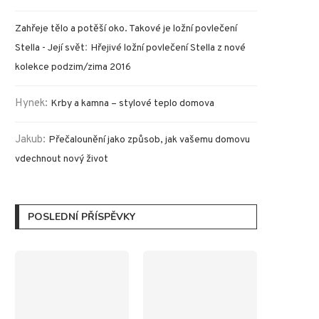
Zahřeje tělo a potěší oko. Takové je ložní povlečení
:
Stella - Její svět
Hřejivé ložní povlečení Stella z nové
kolekce podzim/zima 2016
Hynek
:
Krby a kamna – stylové teplo domova
Jakub
:
Přečalounění jako způsob, jak vašemu domovu
vdechnout nový život
POSLEDNÍ PŘÍSPĚVKY