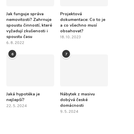
Jak funguje správa
Projektová
nemovitosti? Zahrnuje
dokumentace: Co to je
spoustu činností, které
a co všechno musí
vyžadují zkušenosti i
obsahovat?
spoustu času
18. 10. 2023
6. 8. 2022
6
7
Jaká hypotéka je
Nábytek z masivu
nejlepší?
dobývá české
domácnosti
22. 5. 2024
9. 5. 2024