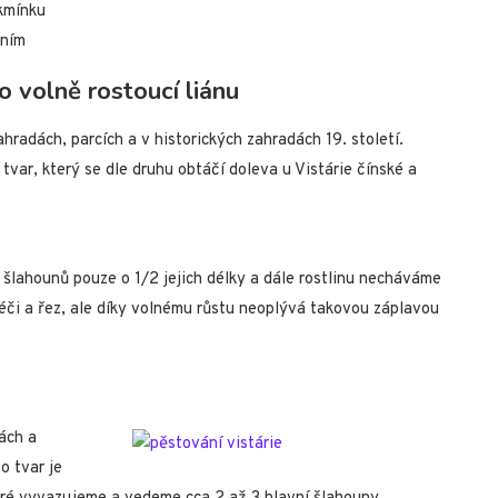
kmínku
ením
o volně rostoucí liánu
hradách, parcích a v historických zahradách 19. století.
tvar, který se dle druhu obtáčí doleva u Vistárie čínské a
 šlahounů pouze o 1/2 jejich délky a dále rostlinu necháváme
éči a řez, ale díky volnému růstu neoplývá takovou záplavou
ách a
o tvar je