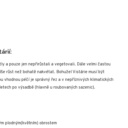
árií:
tly a pouze jen nepřirůstali a vegetovali. Dále velmi častou
píše růst než bohatě nakvétat. Bohužel Vistárie musí být
u vhodnou péčí je správný řez a v nepříznivých klimatických
letech po výsadbě (hlavně u roubovaných sazenic).
tkým plodným(květním) obrostem