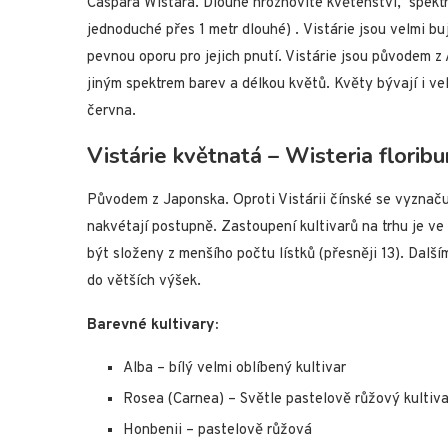
Caspara Wistara. Dlouhé hroznovité květenství, spekt
jednoduché přes 1 metr dlouhé) . Vistárie jsou velmi bu
pevnou oporu pro jejich pnutí. Vistárie jsou původem z 
jiným spektrem barev a délkou květů. Květy bývají i ve
června.
Vistárie květnatá – Wisteria florib
Původem z Japonska. Oproti Vistárii čínské se vyznačuj
nakvétají postupně. Zastoupení kultivarů na trhu je ve v
být složeny z menšího počtu lístků (přesněji 13). Další
do větších výšek.
Barevné kultivary:
Alba – bílý velmi oblíbený kultivar
Rosea (Carnea) – Světle pastelově růžový kultiva
Honbenii – pastelově růžová