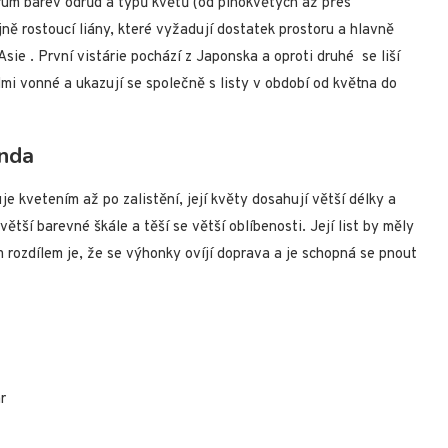
rum barev odrůd a typů květů (od plnokvětých až přes
jně rostoucí liány, které vyžadují dostatek prostoru a hlavně
Asie . První vistárie pochází z Japonska a oproti druhé se liší
lmi vonné a ukazují se společně s listy v období od května do
unda
e kvetením až po zalistění, její květy dosahují větší délky a
ětší barevné škále a těší se větší oblíbenosti. Její list by měly
m rozdílem je, že se výhonky ovíjí doprava a je schopná se pnout
r