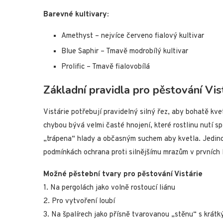
Barevné kultivary:
Amethyst – nejvíce červeno fialový kultivar
Blue Saphir – Tmavě modrobílý kultivar
Prolific – Tmavě fialovobílá
Základní pravidla pro pěstování Vist
Vistárie potřebují pravidelný silný řez, aby bohatě kve
chybou bývá velmi časté hnojení, které rostlinu nutí s
„trápena“ hlady a občasným suchem aby kvetla. Jedino
podmínkách ochrana proti silnějšímu mrazům v prvních 
Možné pěstební tvary pro pěstování Vistárie
1. Na pergolách jako volně rostoucí liánu
2. Pro vytvoření loubí
3. Na špalírech jako přísně tvarovanou „stěnu“ s krá