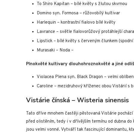
To Shiro Kapitan – bílé květy s žlutou skvrnou
Domino syn. Formosa – růžovobílý kultivar
Harlequin – kontrastní fialovo bílé květy
Lavrance – světle fialovorůžový protáhlejší char
Lipstick – bílé květy s červeným člunkem (spodní
Murasaki – Noda –
Plnokvěté kultivary dlouhohroznokvěté a jiné odliš
Violacea Plena syn. Black Dragon – velmi oblíben
Caroline – mezidruhový kříženec obou Vistárií s 
Vistárie čínská – Wisteria sinensis
Tato dříve mnohem častěji pěstovaná Vistárie pochází z
před olistěním, tedy i v dřívějším termínu od dubna do
jsou velmi vonné. Vytváří tak fascinující dominantu, k