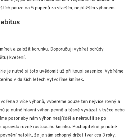
tích pouze na 5 pupenů za starším, nejbližším výhonem.
habitus
mínek a založit korunku. Doporučuji vybírat odrůdy
ětu) kvetení.
rie je nutné si toto uvědomit už při koupi sazenice. Vybíráme
erého v dalších letech vytvoříme kmínek.
vořena z více výhonů, vybereme pouze ten nejvíce rovný a
onů je nutné hlavní výhon pevně a těsně vyvázat k tyčce nebo
áme pozor aby nám výhon nesjížděl a nekroutil se po
 opravdu rovně rostoucího kmínku. Pochopitelně je nutné
evnění natolik, že je sám schopný držet tvar cca 3 roky.