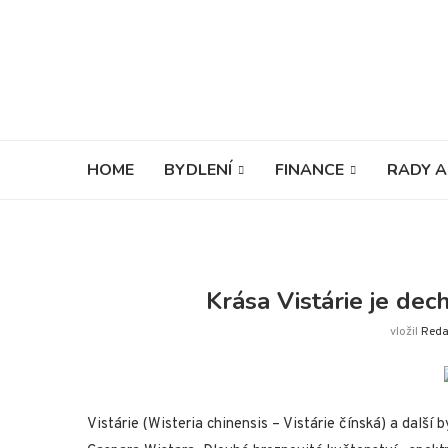
HOME
BYDLENÍ
FINANCE
RADY A
Krása Vistárie je dec
vložil
Reda
Vistárie (Wisteria chinensis – Vistárie čínská) a další