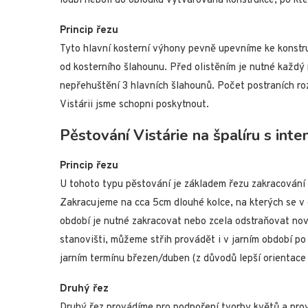
loubí neboli do oblouku vytvarovaná konstrukce, po kt
Princip řezu
Tyto hlavní kosterní výhony pevně upevníme ke konstr
od kosterního šlahounu. Před olistěním je nutné každý 
nepřehuštění 3 hlavních šlahounů. Počet postraních ro
Vistárii jsme schopni poskytnout.
Pěstování Vistárie na špalíru s int
Princip řezu
U tohoto typu pěstování je základem řezu zakracování
Zakracujeme na cca 5cm dlouhé kolce, na kterých se v
období je nutné zakracovat nebo zcela odstraňovat no
stanovišti, můžeme střih provádět i v jarním období p
jarním termínu březen/duben (z důvodů lepší orientace 
Druhý řez
Druhý řez provádíme pro podpoření tvorby květů a pr