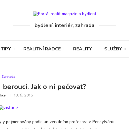
bydlení, interiér, zahrada
 TIPY
REALITNÍ RÁDCE
REALITY
SLUŽBY
Zahrada
h beroucí. Jak o ní pečovat?
18. 6. 2015
kce
 byly pojmenovány podle univerzitního profesora v Pensylvánii