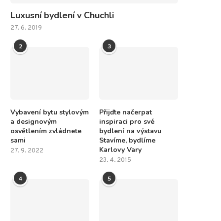
Luxusní bydlení v Chuchli
27. 6. 2019
2
3
Vybavení bytu stylovým
Přijďte načerpat
a designovým
inspiraci pro své
osvětlením zvládnete
bydlení na výstavu
sami
Stavíme, bydlíme
Karlovy Vary
27. 9. 2022
23. 4. 2015
4
5