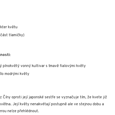
akter květu
 část tlamičky)
nosti:
ý plnokvětý vonný kultivar s tmavě fialovými květy
bílo modrými květy
 Číny oproti její japonské sestře se vyznačuje tím, že kvete již
 května. Její květy nenakvétají postupně ale ve stejnou dobu a
terou nelze přehlédnout.