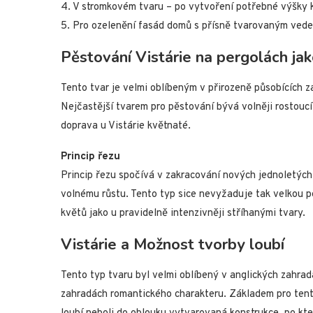
4. V stromkovém tvaru – po vytvoření potřebné výšky 
5. Pro ozelenění fasád domů s přísně tvarovaným ved
Pěstování Vistárie na pergolách jak
Tento tvar je velmi oblíbeným v přirozeně působících za
Nejčastější tvarem pro pěstování bývá volněji rostoucí 
doprava u Vistárie květnaté.
Princip řezu
Princip řezu spočívá v zakracování nových jednoletých
volnému růstu. Tento typ sice nevyžaduje tak velkou p
květů jako u pravidelně intenzivněji stříhanými tvary.
Vistárie a Možnost tvorby loubí
Tento typ tvaru byl velmi oblíbený v anglických zahrad
zahradách romantického charakteru. Základem pro tent