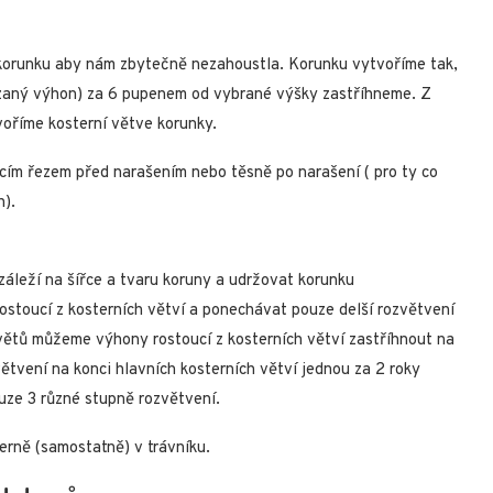
korunku aby nám zbytečně nezahoustla. Korunku vytvoříme tak,
zaný výhon) za 6 pupenem od vybrané výšky zastříhneme. Z
oříme kosterní větve korunky.
cím řezem před narašením nebo těsně po narašení ( pro ty co
h).
záleží na šířce a tvaru koruny a udržovat korunku
stoucí z kosterních větví a ponechávat pouze delší rozvětvení
větů můžeme výhony rostoucí z kosterních větví zastříhnout na
větvení na konci hlavních kosterních větví jednou za 2 roky
ze 3 různé stupně rozvětvení.
terně (samostatně) v trávníku.