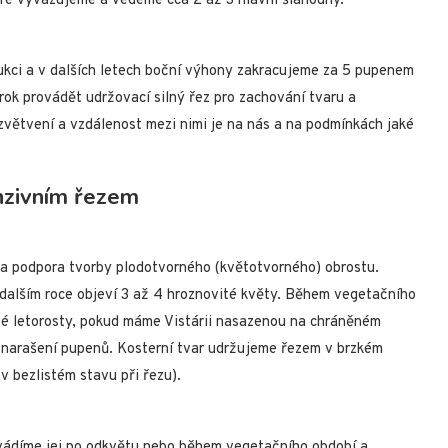
eré vyvazujeme a vedeme cca 2 až 3 hlavní šlahouny.
ukci a v dalších letech boční výhony zakracujeme za 5 pupenem
rok provádět udržovací silný řez pro zachování tvaru a
zvětvení a vzdálenost mezi nimi je na nás a na podmínkách jaké
enzivním řezem
 a podpora tvorby plodotvorného (květotvorného) obrostu.
 dalším roce objeví 3 až 4 hroznovité květy. Během vegetačního
vé letorosty, pokud máme Vistárii nasazenou na chráněném
o narašení pupenů. Kosterní tvar udržujeme řezem v brzkém
v bezlistém stavu při řezu).
ovádíme jej po odkvětu nebo během vegetačního období a