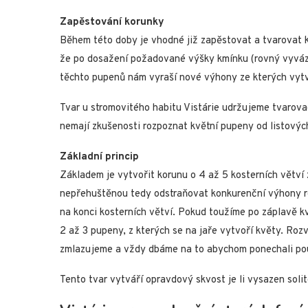
Zapěstování korunky
Během této doby je vhodné již zapěstovat a tvarovat 
že po dosažení požadované výšky kmínku (rovný vyvá
těchto pupenů nám vyraší nové výhony ze kterých vytv
Tvar u stromovitého habitu Vistárie udržujeme tvarova
nemají zkušenosti rozpoznat květní pupeny od listovýc
Základní princip
Základem je vytvořit korunu o 4 až 5 kosterních větví 
nepřehuštěnou tedy odstraňovat konkurenční výhony ro
na konci kosterních větví. Pokud toužíme po záplavě k
2 až 3 pupeny, z kterých se na jaře vytvoří květy. Roz
zmlazujeme a vždy dbáme na to abychom ponechali pou
Tento tvar vytváří opravdový skvost je li vysazen soli