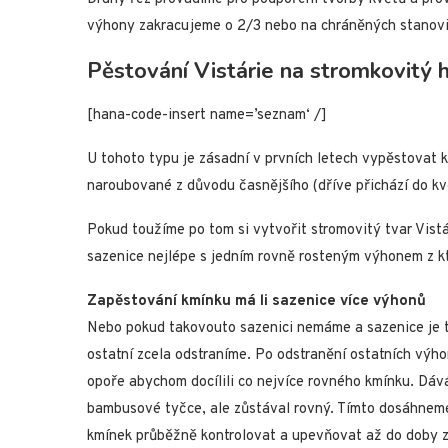
výhony zakracujeme o 2/3 nebo na chráněných stanoviš
Pěstování Vistárie na stromkovitý 
[hana-code-insert name=’seznam‘ /]
U tohoto typu je zásadní v prvních letech vypěstovat k
naroubované z důvodu časnějšího (dříve přichází do kv
Pokud toužíme po tom si vytvořit stromovitý tvar Vistá
sazenice nejlépe s jedním rovně rosteným výhonem z kt
Zapěstování kmínku má li sazenice více výhonů
Nebo pokud takovouto sazenici nemáme a sazenice je t
ostatní zcela odstraníme. Po odstranění ostatních výh
opoře abychom docílili co nejvíce rovného kmínku. Dáv
bambusové tyčce, ale zůstával rovný. Tímto dosáhneme
kmínek průběžně kontrolovat a upevňovat až do doby zp