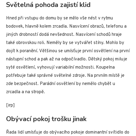
Světelná pohoda zajistí klid
Hned při vstupu do domu by se mělo vše nést v rytmu
bodovek, hlavně kolem zrcadla. Nasvícení obrazů, telefonu a
jiných drobností dodá nevšednost. Nasvícení schodů hraje
také obrovskou roli. Neměly by se vytvářet stíny. Mohlo by
dojít k poranění. Většinou se umísťuje první osvětlení na první
nástupní schod a pak až na odpočívadlo. Dětský pokoj miluje
syté osvětlení, vyhovují variabilní možnosti. Koupelna
potřebuje také správné světelné zdroje. Na prvním místě je
zde bezpečnost. Parádní osvětlení by nemělo chybět u
zrcadla a na stropě.
[irp]
Obývací pokoj trošku jinak
Řada lidí umísťuje do obývacího pokoje dominantní svítidlo do