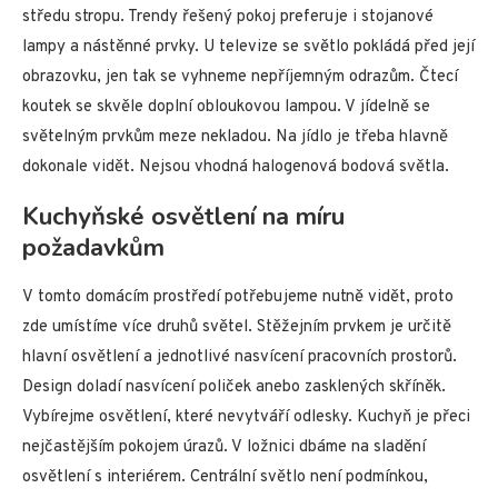
středu stropu. Trendy řešený pokoj preferuje i stojanové
lampy a nástěnné prvky. U televize se světlo pokládá před její
obrazovku, jen tak se vyhneme nepříjemným odrazům. Čtecí
koutek se skvěle doplní obloukovou lampou. V jídelně se
světelným prvkům meze nekladou. Na jídlo je třeba hlavně
dokonale vidět. Nejsou vhodná halogenová bodová světla.
Kuchyňské osvětlení na míru
požadavkům
V tomto domácím prostředí potřebujeme nutně vidět, proto
zde umístíme více druhů světel. Stěžejním prvkem je určitě
hlavní osvětlení a jednotlivé nasvícení pracovních prostorů.
Design doladí nasvícení poliček anebo zasklených skříněk.
Vybírejme osvětlení, které nevytváří odlesky. Kuchyň je přeci
nejčastějším pokojem úrazů. V ložnici dbáme na sladění
osvětlení s interiérem. Centrální světlo není podmínkou,