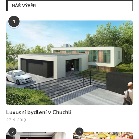
NÁŠ VÝBĚR
1
Luxusní bydlení v Chuchli
27. 6. 2019
2
3