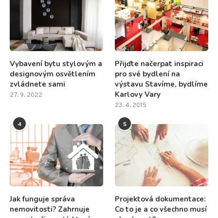
Vybavení bytu stylovým a
Přijďte načerpat inspiraci
designovým osvětlením
pro své bydlení na
zvládnete sami
výstavu Stavíme, bydlíme
Karlovy Vary
27. 9. 2022
23. 4. 2015
4
5
Jak funguje správa
Projektová dokumentace:
nemovitosti? Zahrnuje
Co to je a co všechno musí