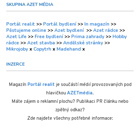
SKUPINA AZET MÉDIA
Portál realit
>>
Portál bydlení
>>
In magazín
>>
Pěstujeme online
>>
Azet bydlení
>>
Azet rádce
>>
Azet Life
>>
Free bydlení
>>
Prima zahrady
>>
Hobby
rádce
>>
Azet stavba
>>
Andělské stránky
>>
Mikrojoby
x
Copytrh
x
Madehand
x
INZERCE
Magazín
Portál realit
je součástí médií provozovaných pod
hlavičkou
AZETmédia
.
Máte zájem o reklamní plochu? Publikaci PR článku nebo
zpětný odkaz?
Zde najdete všechny potřebné informace: