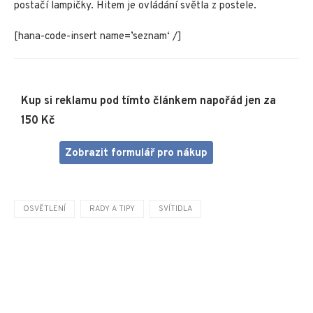
postačí lampičky. Hitem je ovládání světla z postele.
[hana-code-insert name=’seznam‘ /]
Kup si reklamu pod tímto článkem napořád jen za
150 Kč
Zobrazit formulář pro nákup
OSVĚTLENÍ
RADY A TIPY
SVÍTIDLA