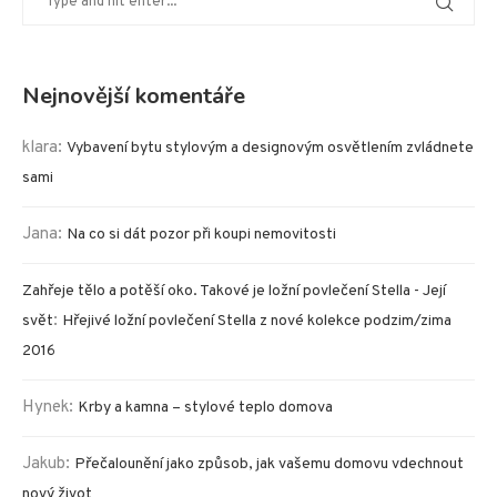
Nejnovější komentáře
klara
:
Vybavení bytu stylovým a designovým osvětlením zvládnete
sami
Jana
:
Na co si dát pozor při koupi nemovitosti
Zahřeje tělo a potěší oko. Takové je ložní povlečení Stella - Její
:
svět
Hřejivé ložní povlečení Stella z nové kolekce podzim/zima
2016
Hynek
:
Krby a kamna – stylové teplo domova
Jakub
:
Přečalounění jako způsob, jak vašemu domovu vdechnout
nový život