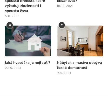
spoustu činností, které
obsahovat?
vyžadují zkušenosti i
18. 10. 2023
spoustu času
6. 8. 2022
6
7
Jaká hypotéka je nejlepší?
Nábytek z masivu dobývá
české domácnosti
22. 5. 2024
9. 5. 2024