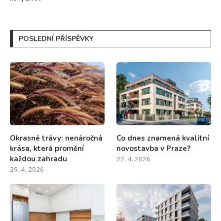
POSLEDNÍ PŘÍSPĚVKY
Okrasné trávy: nenáročná
Co dnes znamená kvalitní
krása, která promění
novostavba v Praze?
každou zahradu
22. 4. 2026
29. 4. 2026