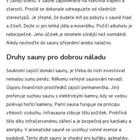
v závěji sněhu. V sauně zapomenete na všechna trápení a
starosti. Prostě se dokonale odreagujete od všedních
stereotypů. Je zřejmé, že budete mít po pobytu v sauně hlad
a žízeň. Dejte si jen lehká jídla a minerálku. Požití alkoholu je
nebezpečné. Jeho účinek je mnohem silnější než normálně.
Nikdy nechoďte do sauny přejedení anebo nalačno.
Druhy sauny pro dobrou náladu
Soukromí zajistí domácí sauny, je třeba do nich investovat
nemalou sumu peněz. Někomu veřejné saunování nevadí.
Úsporu finančních prostředků zajistí permanentka. Jiný
preferuje suchou saunu s elektrickými kamny, kdy se vodou
polévají hořící kameny. Parní sauna funguje na principu
vlhkosti vzduchu. Infrasauna slibuje tělu požitek. Prohřívá
tělo díky infračervenému záření a je bezpečná pro kardiaky a
alergiky. V aromatické sauně se uvolňují vonné esence a
podobně. Tento druh sauny je vhodný pro kuřáky, astmatiky.