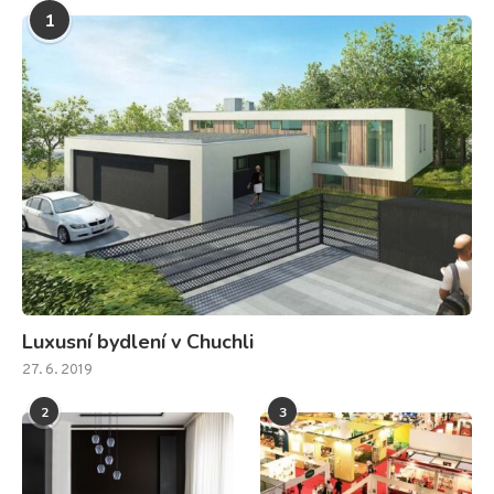
1
Luxusní bydlení v Chuchli
27. 6. 2019
2
3