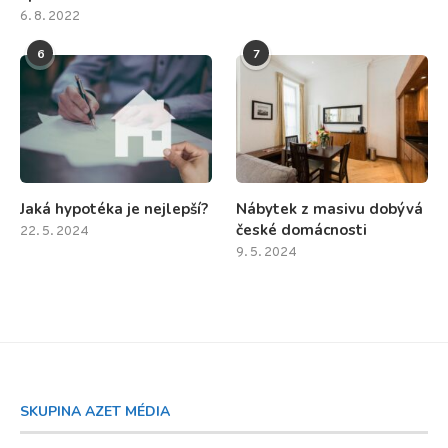
6. 8. 2022
6
7
Jaká hypotéka je nejlepší?
Nábytek z masivu dobývá
české domácnosti
22. 5. 2024
9. 5. 2024
SKUPINA AZET MÉDIA