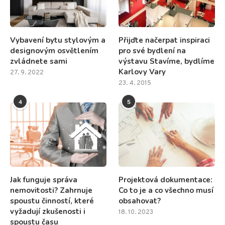
Vybavení bytu stylovým a
Přijďte načerpat inspiraci
designovým osvětlením
pro své bydlení na
zvládnete sami
výstavu Stavíme, bydlíme
Karlovy Vary
27. 9. 2022
23. 4. 2015
4
5
Jak funguje správa
Projektová dokumentace:
nemovitosti? Zahrnuje
Co to je a co všechno musí
spoustu činností, které
obsahovat?
vyžadují zkušenosti i
18. 10. 2023
spoustu času