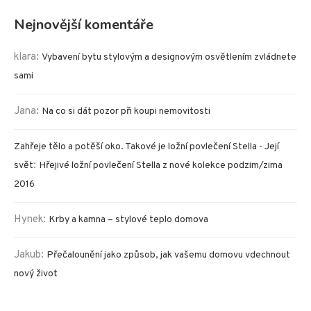
Nejnovější komentáře
klara
:
Vybavení bytu stylovým a designovým osvětlením zvládnete
sami
Jana
:
Na co si dát pozor při koupi nemovitosti
Zahřeje tělo a potěší oko. Takové je ložní povlečení Stella - Její
:
svět
Hřejivé ložní povlečení Stella z nové kolekce podzim/zima
2016
Hynek
:
Krby a kamna – stylové teplo domova
Jakub
:
Přečalounění jako způsob, jak vašemu domovu vdechnout
nový život