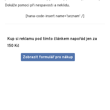
Dokáže pomoci při nespavosti a neklidu.
[hana-code-insert name=’seznam‘ /]
Kup si reklamu pod tímto článkem napořád jen za
150 Kč
Zobrazit formulář pro nákup