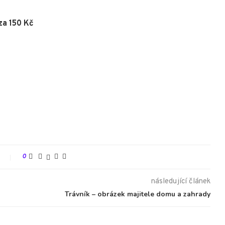
za 150 Kč
t
0
následující článek
Trávník – obrázek majitele domu a zahrady