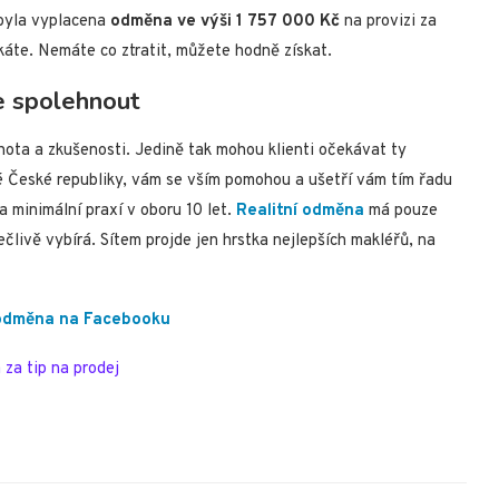
 byla vyplacena
odměna ve výši 1 757 000 Kč
na provizi za
káte. Nemáte co ztratit, můžete hodně získat.
te spolehnout
chota a zkušenosti. Jedině tak mohou klienti očekávat ty
é České republiky, vám se vším pomohou a ušetří vám tím řadu
a minimální praxí v oboru 10 let.
Realitní odměna
má pouze
livě vybírá. Sítem projde jen hrstka nejlepších makléřů, na
 odměna na Facebooku