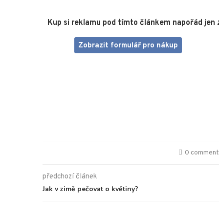
Kup si reklamu pod tímto článkem napořád jen 
Zobrazit formulář pro nákup
0 commen
předchozí článek
Jak v zimě pečovat o květiny?