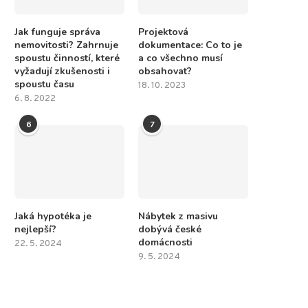
Jak funguje správa
Projektová
nemovitosti? Zahrnuje
dokumentace: Co to je
spoustu činností, které
a co všechno musí
vyžadují zkušenosti i
obsahovat?
spoustu času
18. 10. 2023
6. 8. 2022
6
7
Jaká hypotéka je
Nábytek z masivu
nejlepší?
dobývá české
domácnosti
22. 5. 2024
9. 5. 2024