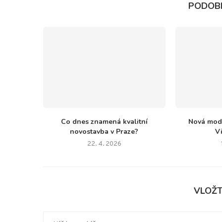
PODOB
Co dnes znamená kvalitní
Nová mode
novostavba v Praze?
Vi
22. 4. 2026
VLOŽ