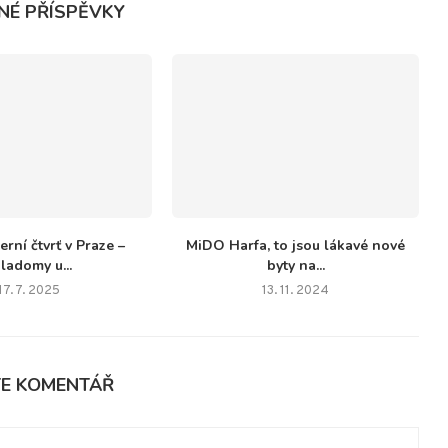
NÉ PŘÍSPĚVKY
rní čtvrť v Praze –
MiDO Harfa, to jsou lákavé nové
ladomy u...
byty na...
17. 7. 2025
13. 11. 2024
TE KOMENTÁŘ