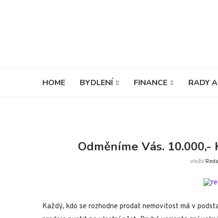
HOME
BYDLENÍ
FINANCE
RADY A
Odměníme Vás. 10.000,- K
vložil
Red
Každý, kdo se rozhodne prodat nemovitost má v podstat