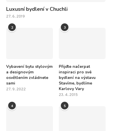
Luxusní bydlení v Chuchli
27. 6. 2019
2
3
Vybavení bytu stylovým
Přijďte načerpat
a designovým
inspiraci pro své
osvětlením zvládnete
bydlení na výstavu
sami
Stavíme, bydlíme
Karlovy Vary
27. 9. 2022
23. 4. 2015
4
5