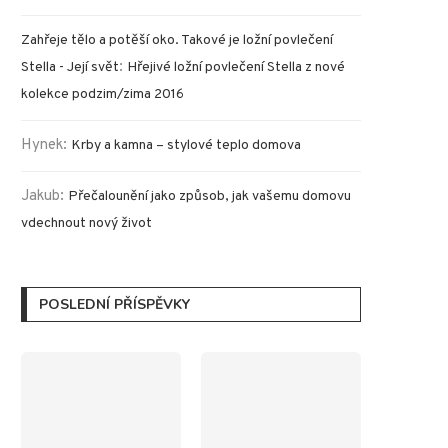
Zahřeje tělo a potěší oko. Takové je ložní povlečení
:
Stella - Její svět
Hřejivé ložní povlečení Stella z nové
kolekce podzim/zima 2016
Hynek
:
Krby a kamna – stylové teplo domova
Jakub
:
Přečalounění jako způsob, jak vašemu domovu
vdechnout nový život
POSLEDNÍ PŘÍSPĚVKY