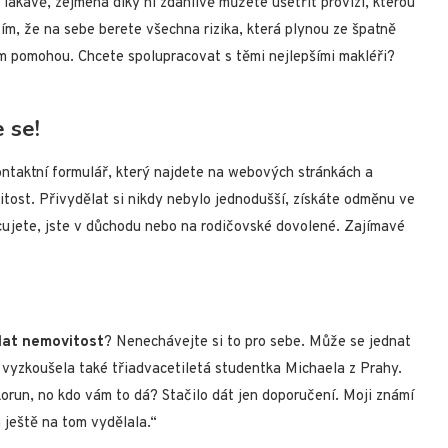
i lákavě, zejména díky ní zdánlivě můžete ušetřit provizi, kterou
 tím, že na sebe berete všechna rizika, která plynou ze špatně
m pomohou. Chcete spolupracovat s těmi nejlepšími makléři?
e se!
ontaktní formulář, který najdete na webových stránkách a
itost. Přivydělat si nikdy nebylo jednodušší, získáte odměnu ve
racujete, jste v důchodu nebo na rodičovské dovolené. Zajímavé
dat nemovitost
? Nenechávejte si to pro sebe. Může se jednat
ý vyzkoušela také třiadvacetiletá studentka Michaela z Prahy.
 korun, no kdo vám to dá? Stačilo dát jen doporučení. Moji známí
 ještě na tom vydělala.“