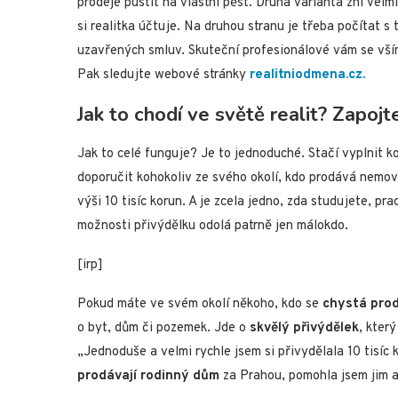
prodeje pustit na vlastní pěst. Druhá varianta zní velm
si realitka účtuje. Na druhou stranu je třeba počítat s
uzavřených smluv. Skuteční profesionálové vám se vší
Pak sledujte webové stránky
realitniodmena.cz
.
Jak to chodí ve světě realit? Zapojt
Jak to celé funguje? Je to jednoduché. Stačí vyplnit k
doporučit kohokoliv ze svého okolí, kdo prodává nemov
výši 10 tisíc korun. A je zcela jedno, zda studujete, p
možnosti přivýdělku odolá patrně jen málokdo.
[irp]
Pokud máte ve svém okolí někoho, kdo se
chystá pro
o byt, dům či pozemek. Jde o
skvělý přivýdělek
, kter
„Jednoduše a velmi rychle jsem si přivydělala 10 tisíc
prodávají rodinný dům
za Prahou, pomohla jsem jim a