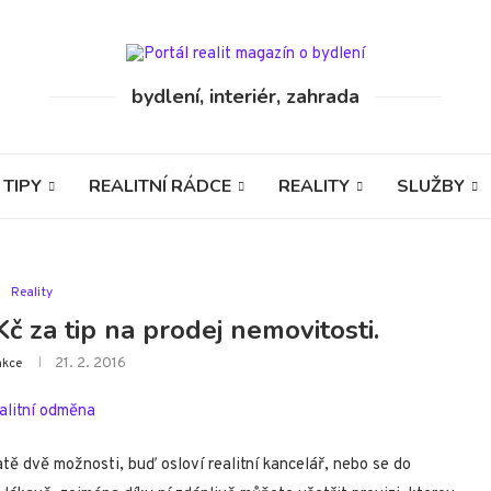
bydlení, interiér, zahrada
 TIPY
REALITNÍ RÁDCE
REALITY
SLUŽBY
Reality
č za tip na prodej nemovitosti.
21. 2. 2016
akce
ě dvě možnosti, buď osloví realitní kancelář, nebo se do