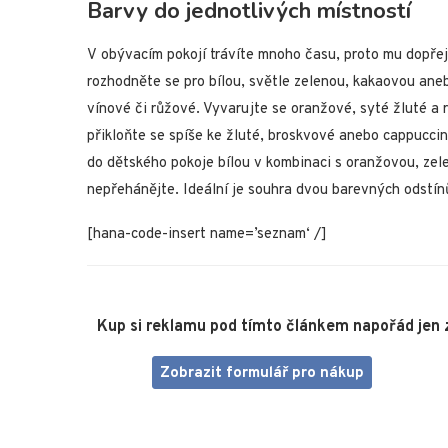
Barvy do jednotlivých místností
V obývacím pokojí trávíte mnoho času, proto mu dopřej
rozhodněte se pro bílou, světle zelenou, kakaovou aneb
vínové či růžové. Vyvarujte se oranžové, syté žluté a 
přikloňte se spíše ke žluté, broskvové anebo cappuccin
do dětského pokoje bílou v kombinaci s oranžovou, zelen
nepřehánějte. Ideální je souhra dvou barevných odstín
[hana-code-insert name=’seznam‘ /]
Kup si reklamu pod tímto článkem napořád jen 
Zobrazit formulář pro nákup