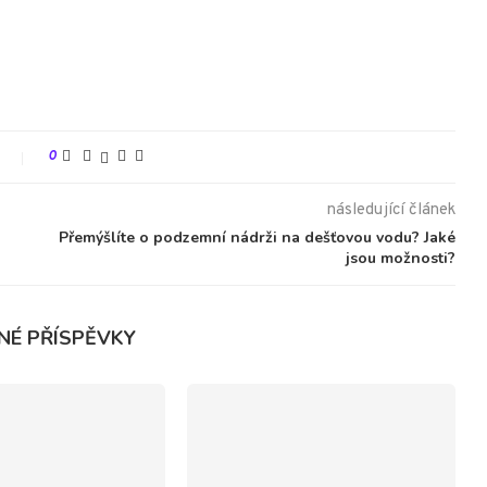
t
0
následující článek
Přemýšlíte o podzemní nádrži na dešťovou vodu? Jaké
jsou možnosti?
NÉ PŘÍSPĚVKY