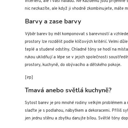
interiéru, ale i vaši náladu. Ne každému jsou příjemné 
nic nezkazíte, ale když ji vhodně zkombinujete, máte
Barvy a zase barvy
Výběr barev by měl komponovat s barevností a vzhledem
prostory lze rozdělit podle klíčových kritérií. Velmi důl
teplé a studené odstíny. Chladné tóny se hodí na míst
rukou uklidňují a lépe se v jejich společnosti soustřed
prostory, kuchyně, do obývacího a dětského pokoje.
[irp]
Tmavá anebo světlá kuchyně?
Sytost barev je pro mnohé rodiny velkým problémem a
slaďte je s podlahou, nábytkem a dekoracemi. Příliš syt
jen jednu stěnu a zbytku darujte bílou. Světlé tóny dop