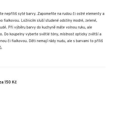
te nepříliš syté barvy. Zapomeňte na rudou či ostré elementy a
o fialkovou. Ložnicím sluší studené odstíny modré, zelené,
rudé. Při výběru barvy do kuchyně máte volnou ruku, ale
o. Do koupelny vyberte světlé tóny, místnost opticky zvětší a
ou či fialkovou. Děti nemají rády nudu, ale s barvami to příliš
ů.
za 150 Kč