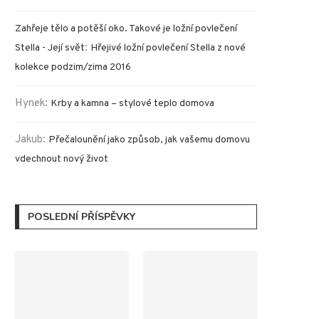
Zahřeje tělo a potěší oko. Takové je ložní povlečení
:
Stella - Její svět
Hřejivé ložní povlečení Stella z nové
kolekce podzim/zima 2016
Hynek
:
Krby a kamna – stylové teplo domova
Jakub
:
Přečalounění jako způsob, jak vašemu domovu
vdechnout nový život
POSLEDNÍ PŘÍSPĚVKY