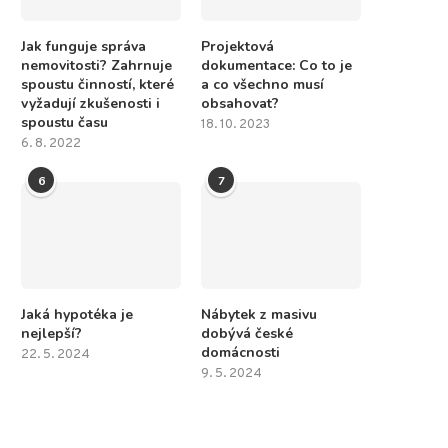
Jak funguje správa
Projektová
nemovitosti? Zahrnuje
dokumentace: Co to je
spoustu činností, které
a co všechno musí
vyžadují zkušenosti i
obsahovat?
spoustu času
18. 10. 2023
6. 8. 2022
6
7
Jaká hypotéka je
Nábytek z masivu
nejlepší?
dobývá české
domácnosti
22. 5. 2024
9. 5. 2024