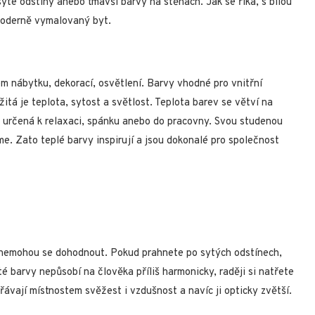
syté odstíny anebo tmavší barvy na stěnách. Jak se říká, s bílou
 moderně vymalovaný byt.
 nábytku, dekorací, osvětlení. Barvy vhodné pro vnitřní
ežitá je teplota, sytost a světlost. Teplota barev se větví na
a určená k relaxaci, spánku anebo do pracovny. Svou studenou
íme. Zato teplé barvy inspirují a jsou dokonalé pro společnost
 nemohou se dohodnout. Pokud prahnete po sytých odstínech,
é barvy nepůsobí na člověka příliš harmonicky, raději si natřete
řávají místnostem svěžest i vzdušnost a navíc ji opticky zvětší.