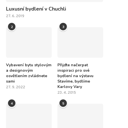
Luxusní bydlení v Chuchli
27. 6. 2019
2
3
Vybavení bytu stylovým
Přijďte načerpat
a designovým
inspiraci pro své
osvětlením zvládnete
bydlení na výstavu
sami
Stavíme, bydlíme
Karlovy Vary
27. 9. 2022
23. 4. 2015
4
5