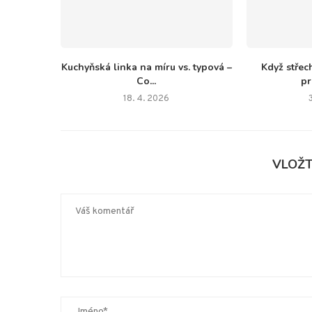
Kuchyňská linka na míru vs. typová –
Když střec
Co...
pr
18. 4. 2026
VLOŽ