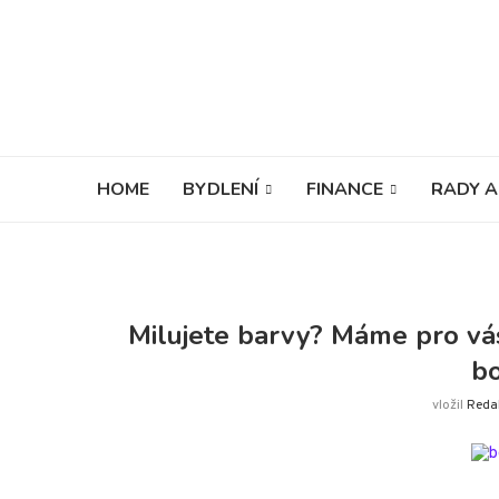
HOME
BYDLENÍ
FINANCE
RADY A
Milujete barvy? Máme pro vás
bo
vložil
Reda