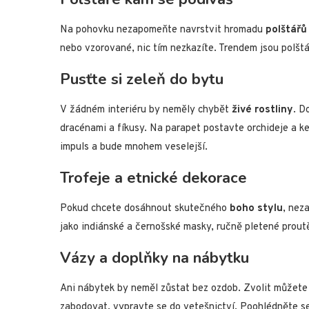
Na pohovku nezapomeňte navrstvit hromadu
polštářů
nebo vzorované, nic tím nezkazíte. Trendem jsou polšt
Pusťte si zeleň do bytu
V žádném interiéru by neměly chybět
živé rostliny
. D
dracénami a fíkusy. Na parapet postavte orchideje a k
impuls a bude mnohem veselejší.
Trofeje a etnické dekorace
Pokud chcete dosáhnout skutečného
boho stylu
, nez
jako indiánské a černošské masky, ručně pletené prout
Vázy a doplňky na nábytku
Ani nábytek by neměl zůstat bez ozdob. Zvolit můžete 
zabodovat, vypravte se do vetešnictví. Poohlédněte se