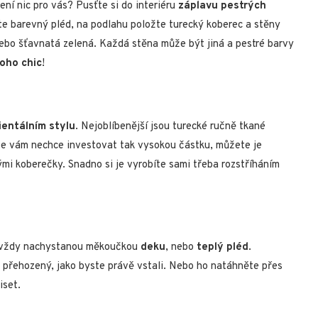
ení nic pro vás? Pusťte si do interiéru
záplavu pestrých
e barevný pléd, na podlahu položte turecký koberec a stěny
nebo šťavnatá zelená. Každá stěna může být jiná a pestré barvy
oho chic
!
ientálním stylu
. Nejoblíbenější jsou turecké ručně tkané
se vám nechce investovat tak vysokou částku, můžete je
mi koberečky. Snadno si je vyrobíte sami třeba rozstříháním
t vždy nachystanou měkoučkou
deku
, nebo
teplý pléd
.
přehozený, jako byste právě vstali. Nebo ho natáhněte přes
iset.