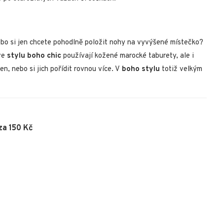
bo si jen chcete pohodlně položit nohy na vyvýšené místečko?
 ve
stylu boho chic
používají kožené marocké taburety, ale i
n, nebo si jich pořídit rovnou více. V
boho stylu
totiž velkým
za 150 Kč