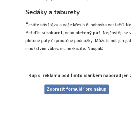
Sedáky a taburety
Čekáte návštěvu a vaše křeslo či pohovka nestačí? Ne
Pořiďte si
taburet
, nebo
pletený puf
. Nejčastěji se
pletené pufy či proutěné podnožky. Můžete mít jen jede
množstvím vůbec nic nezkazíte. Naopak!
Kup si reklamu pod tímto článkem napořád jen 
Zobrazit formulář pro nákup