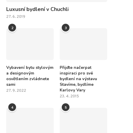
Luxusní bydlení v Chuchli
27. 6. 2019
2
3
Vybavení bytu stylovým
Přijďte načerpat
a designovým
inspiraci pro své
osvětlením zvládnete
bydlení na výstavu
sami
Stavíme, bydlíme
Karlovy Vary
27. 9. 2022
23. 4. 2015
4
5