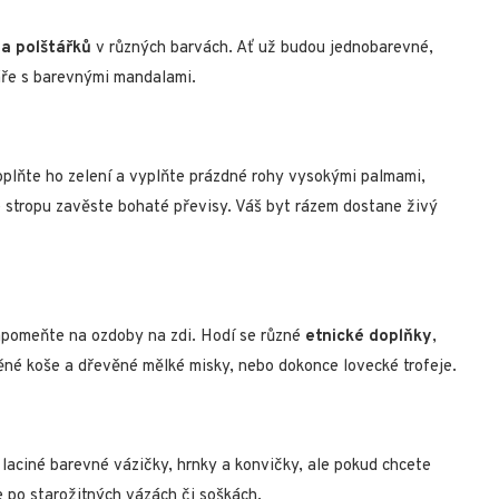
 a polštářků
v různých barvách. Ať už budou jednobarevné,
áře s barevnými mandalami.
oplňte ho zelení a vyplňte prázdné rohy vysokými palmami,
e stropu zavěste bohaté převisy. Váš byt rázem dostane živý
apomeňte na ozdoby na zdi. Hodí se různé
etnické doplňky
,
ěné koše a dřevěné mělké misky, nebo dokonce lovecké trofeje.
laciné barevné vázičky, hrnky a konvičky, ale pokud chcete
 po starožitných vázách či soškách.