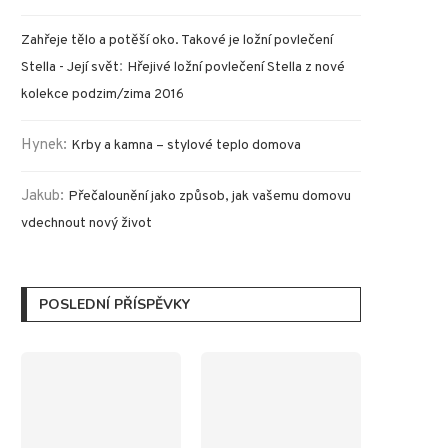
Zahřeje tělo a potěší oko. Takové je ložní povlečení
:
Stella - Její svět
Hřejivé ložní povlečení Stella z nové
kolekce podzim/zima 2016
Hynek
:
Krby a kamna – stylové teplo domova
Jakub
:
Přečalounění jako způsob, jak vašemu domovu
vdechnout nový život
POSLEDNÍ PŘÍSPĚVKY