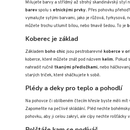
Milujete barvy a střídmý až strohý skandinávský styl n
barev
spolu s
etnickými prvky
. Přes pohovku přehoďt
vymalujte sytými barvami, jako je růžová, tyrkysová, 
můžete trochu utlumit bílou, nebo tmavě šedou. To je
b
Koberec je základ
Základem
boho chic
jsou pestrobarevné
koberce v or
koberce, které můžete znát pod názvem
kelim
. Pokud 
nahradit ručně
tkanými předložkami
, nebo háčkovaný
starých triček, které sháčkujete k sobě.
Plédy a deky pro teplo a pohodlí
Na pohovce či oblíbeném čtecím křesle byste měli mí
Zapomeňte na pečlivé skládání. Pléd nechte bohémsky 
pohovku, aby ji celou zakryl, ale cípy nechte rošťácky v
Polštáře kam se podíváš