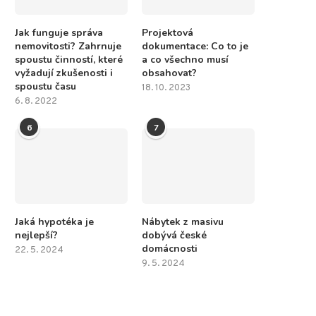
Jak funguje správa
Projektová
nemovitosti? Zahrnuje
dokumentace: Co to je
spoustu činností, které
a co všechno musí
vyžadují zkušenosti i
obsahovat?
spoustu času
18. 10. 2023
6. 8. 2022
6
7
Jaká hypotéka je
Nábytek z masivu
nejlepší?
dobývá české
domácnosti
22. 5. 2024
9. 5. 2024