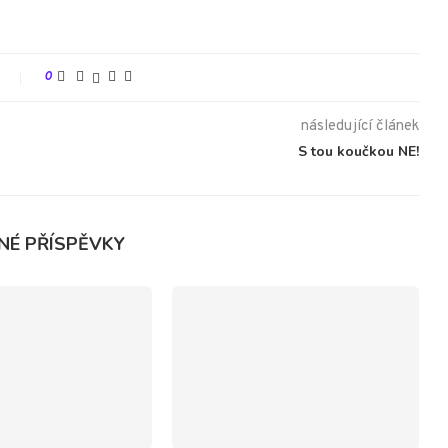
t
0
následující článek
S tou koučkou NE!
NÉ PŘÍSPĚVKY