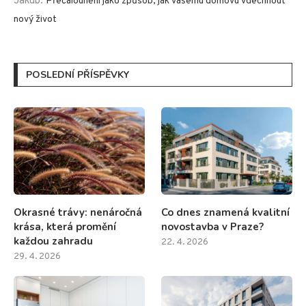
Jakub
:
Přečalounění jako způsob, jak vašemu domovu vdechnout
nový život
POSLEDNÍ PŘÍSPĚVKY
Okrasné trávy: nenáročná
Co dnes znamená kvalitní
krása, která promění
novostavba v Praze?
každou zahradu
22. 4. 2026
29. 4. 2026