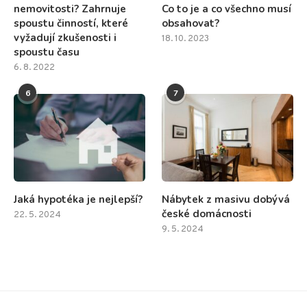
nemovitosti? Zahrnuje
Co to je a co všechno musí
spoustu činností, které
obsahovat?
vyžadují zkušenosti i
18. 10. 2023
spoustu času
6. 8. 2022
6
7
Jaká hypotéka je nejlepší?
Nábytek z masivu dobývá
české domácnosti
22. 5. 2024
9. 5. 2024