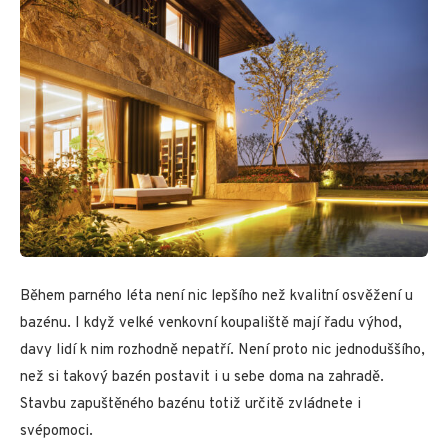
Během parného léta není nic lepšího než kvalitní osvěžení u
bazénu. I když velké venkovní koupaliště mají řadu výhod,
davy lidí k nim rozhodně nepatří. Není proto nic jednoduššího,
než si takový bazén postavit i u sebe doma na zahradě.
Stavbu zapuštěného bazénu totiž určitě zvládnete i
svépomoci.