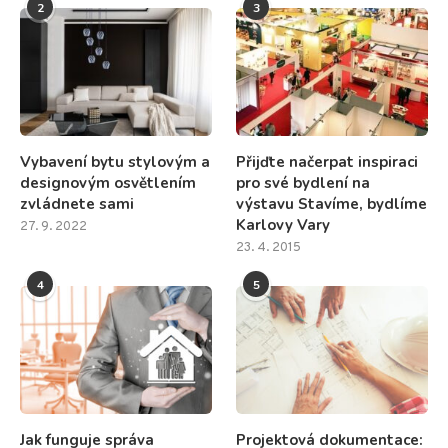
2
3
Vybavení bytu stylovým a
Přijďte načerpat inspiraci
designovým osvětlením
pro své bydlení na
zvládnete sami
výstavu Stavíme, bydlíme
Karlovy Vary
27. 9. 2022
23. 4. 2015
4
5
Jak funguje správa
Projektová dokumentace: