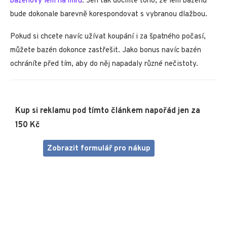
bazénový lem na míru
. Jen tak docílíte toho, že lem bazénu
bude dokonale barevně korespondovat s vybranou dlažbou.
Pokud si chcete navíc užívat koupání i za špatného počasí,
můžete bazén dokonce zastřešit. Jako bonus navíc bazén
ochráníte před tím, aby do něj napadaly různé nečistoty.
Kup si reklamu pod tímto článkem napořád jen za
150 Kč
Zobrazit formulář pro nákup