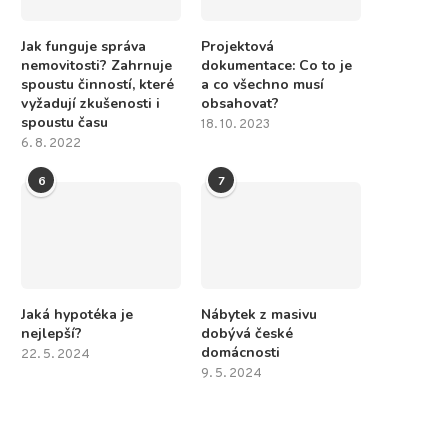
Jak funguje správa
Projektová
nemovitosti? Zahrnuje
dokumentace: Co to je
spoustu činností, které
a co všechno musí
vyžadují zkušenosti i
obsahovat?
spoustu času
18. 10. 2023
6. 8. 2022
6
7
Jaká hypotéka je
Nábytek z masivu
nejlepší?
dobývá české
domácnosti
22. 5. 2024
9. 5. 2024