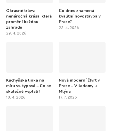
Okrasné trávy:
Co dnes znamená
nenáročná krása, která
kvalitní novostavba v
promění každou
Praze?
zahradu
22. 4. 2026
29. 4. 2026
Kuchyňská linka na
Nová moderní čtvrť v
míru vs. typová – Co se
Praze – Viladomy u
skutečně vyplatí?
Mlýna
18. 4. 2026
17. 7. 2025
Vybavení bytu stylovým a
Oblečte své přikrývky do 
designovým osvětlením zvládnete
Saténové povlečení a.
sami
15. 5. 2021
27. 9. 2022