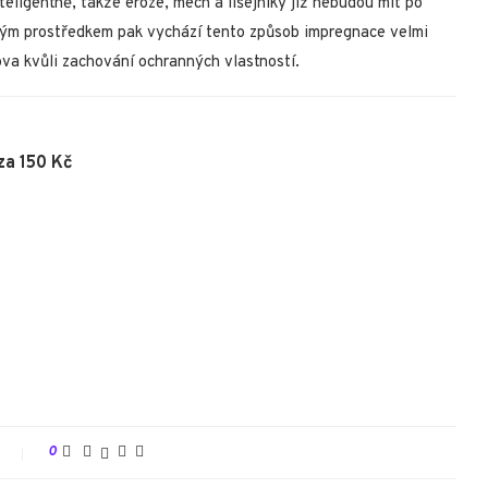
eligentně, takže eroze, mech a lišejníky již nebudou mít po
vým prostředkem pak vychází tento způsob impregnace velmi
ova kvůli zachování ochranných vlastností.
za 150 Kč
t
0