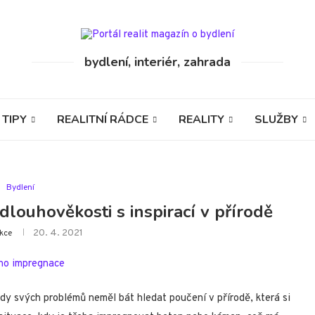
bydlení, interiér, zahrada
 TIPY
REALITNÍ RÁDCE
REALITY
SLUŽBY
Bydlení
louhověkosti s inspirací v přírodě
20. 4. 2021
kce
ady svých problémů neměl bát hledat poučení v přírodě, která si