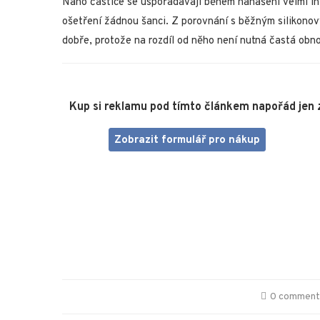
Nano částice se uspořádávají během nanášení velmi int
ošetření žádnou šanci. Z porovnání s běžným silikono
dobře, protože na rozdíl od něho není nutná častá obn
Kup si reklamu pod tímto článkem napořád jen 
Zobrazit formulář pro nákup
0 commen