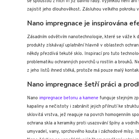
se spoustou z nich ví již dávno rady. Výjimkou není an
zajistit jeho dlouhověkost. Zásluhou velkého pokroku v
Nano impregnace je inspirována ef
Zásadním odvětvím nanotechnologie, které se váže k d
produkty získávají uplatnění hlavně v oblastech ochran
někdy přezdívá tekuté sklo. Inspirací pro tuto techno
problematiku ochranných povrchů u rostlin a brouků. N
z jeho listů ihned stéká, protože má pouze malý kontak
Nano impregnace šetří práci a prod
Nano
impregnace betonu a kamene
funguje stejným zp
kapaliny a nečistoty i zabránit jejich přilnutí ke struk
sklovitá vrstva, jež reaguje na povrch homogenním spo
ochrana skla a keramiky proti usazování špíny a vodní
umyvadel, vany, sprchového kouta i záchodové mísy. I