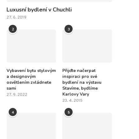
Luxusní bydlení v Chuchli
27. 6. 2019
2
3
Vybavení bytu stylovým
Přijďte načerpat
a designovým
inspiraci pro své
osvětlením zvládnete
bydlení na výstavu
sami
Stavíme, bydlíme
Karlovy Vary
27. 9. 2022
23. 4. 2015
4
5