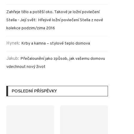
Zahřeje tělo a potěší oko. Takové je ložní povlečení
:
Stella - Její svět
Hřejivé ložní povlečení Stella z nové
kolekce podzim/zima 2016
Hynek
:
Krby a kamna – stylové teplo domova
Jakub
:
Přečalounění jako způsob, jak vašemu domovu
vdechnout nový život
POSLEDNÍ PŘÍSPĚVKY