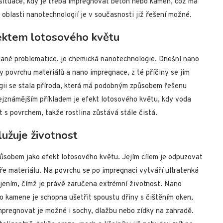
i situace, kdy je třeba impregnovat beton nebo kámen, což má
 oblasti nanotechnologií je v současnosti již řešení možné.
ektem lotosového květu
ané problematice, je chemická nanotechnologie. Dnešní nano
y povrchu materiálů a nano impregnace, z té příčiny se jim
logii se stala příroda, která má podobným způsobem řešenu
ejznámějším příkladem je efekt lotosového květu, kdy voda
t s povrchem, takže rostlina zůstává stále čistá.
lužuje životnost
ůsobem jako efekt lotosového květu. Jejím cílem je odpuzovat
tuře materiálu. Na povrchu se po impregnaci vytváří ultratenká
jením, čímž je právě zaručena extrémní životnost. Nano
ho kamene je schopna ušetřit spoustu dřiny s čištěním oken,
mpregnovat je možné i sochy, dlažbu nebo zídky na zahradě.