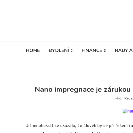
HOME
BYDLENÍ
FINANCE
RADY A
Nano impregnace je zárukou d
vložil
Reda
Již mnohokrát se ukázalo, že člověk by se při řešení ř