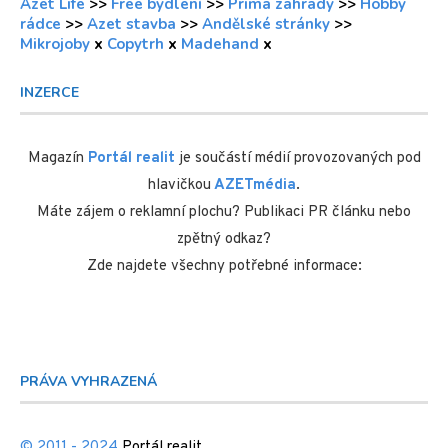
Azet Life
>>
Free bydlení
>>
Prima zahrady
>>
Hobby
rádce
>>
Azet stavba
>>
Andělské stránky
>>
Mikrojoby
x
Copytrh
x
Madehand
x
INZERCE
Magazín
Portál realit
je součástí médií provozovaných pod
hlavičkou
AZETmédia
.
Máte zájem o reklamní plochu? Publikaci PR článku nebo
zpětný odkaz?
Zde najdete všechny potřebné informace:
PRÁVA VYHRAZENÁ
© 2011 - 2024
Portál realit