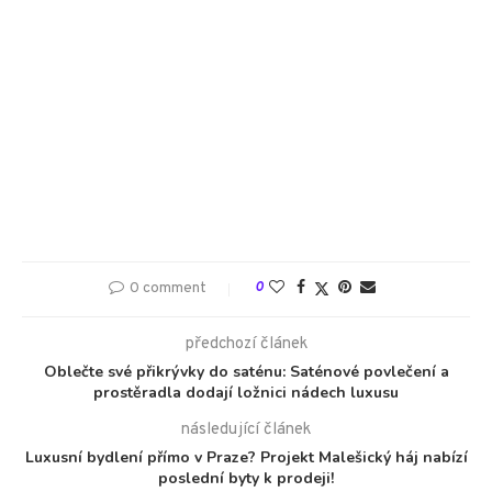
0 comment
0
předchozí článek
Oblečte své přikrývky do saténu: Saténové povlečení a
prostěradla dodají ložnici nádech luxusu
následující článek
Luxusní bydlení přímo v Praze? Projekt Malešický háj nabízí
poslední byty k prodeji!