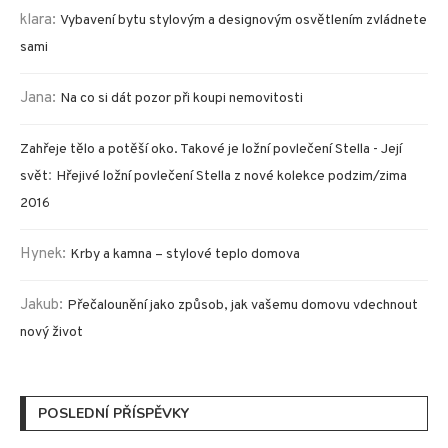
klara
:
Vybavení bytu stylovým a designovým osvětlením zvládnete
sami
Jana
:
Na co si dát pozor při koupi nemovitosti
Zahřeje tělo a potěší oko. Takové je ložní povlečení Stella - Její
:
svět
Hřejivé ložní povlečení Stella z nové kolekce podzim/zima
2016
Hynek
:
Krby a kamna – stylové teplo domova
Jakub
:
Přečalounění jako způsob, jak vašemu domovu vdechnout
nový život
POSLEDNÍ PŘÍSPĚVKY