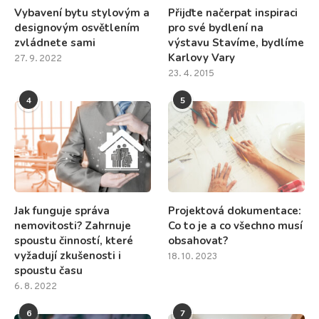
Vybavení bytu stylovým a
Přijďte načerpat inspiraci
designovým osvětlením
pro své bydlení na
zvládnete sami
výstavu Stavíme, bydlíme
Karlovy Vary
27. 9. 2022
23. 4. 2015
4
5
Jak funguje správa
Projektová dokumentace:
nemovitosti? Zahrnuje
Co to je a co všechno musí
spoustu činností, které
obsahovat?
vyžadují zkušenosti i
18. 10. 2023
spoustu času
6. 8. 2022
6
7