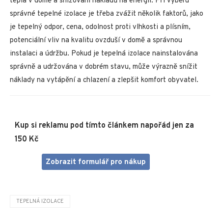
tepla v domě a snižování nákladů na energii. Při výběru
správné tepelné izolace je třeba zvážit několik faktorů, jako
je tepelný odpor, cena, odolnost proti vlhkosti a plísním,
potenciální vliv na kvalitu ovzduší v domě a správnou
instalaci a údržbu. Pokud je tepelná izolace nainstalována
správně a udržována v dobrém stavu, může výrazně snížit
náklady na vytápění a chlazení a zlepšit komfort obyvatel.
Kup si reklamu pod tímto článkem napořád jen za
150 Kč
Zobrazit formulář pro nákup
TEPELNÁ IZOLACE