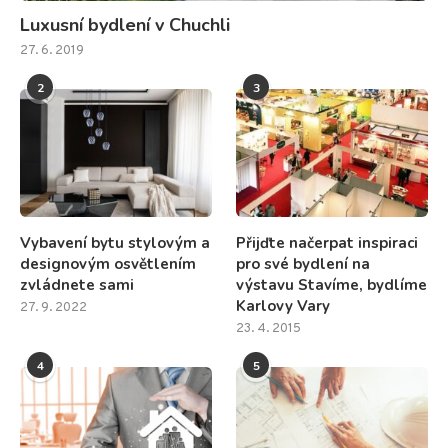
Luxusní bydlení v Chuchli
27. 6. 2019
2
3
Vybavení bytu stylovým a
Přijďte načerpat inspiraci
designovým osvětlením
pro své bydlení na
zvládnete sami
výstavu Stavíme, bydlíme
Karlovy Vary
27. 9. 2022
23. 4. 2015
4
5