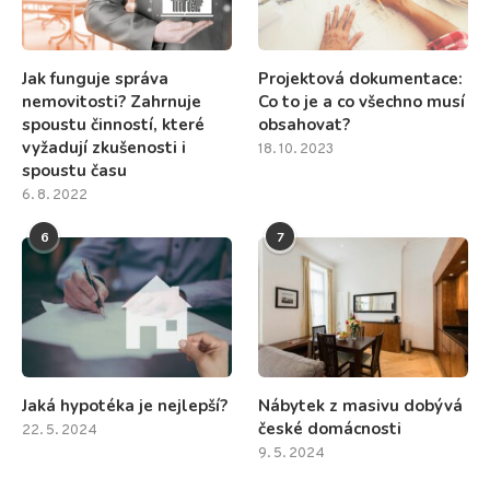
Jak funguje správa
Projektová dokumentace:
nemovitosti? Zahrnuje
Co to je a co všechno musí
spoustu činností, které
obsahovat?
vyžadují zkušenosti i
18. 10. 2023
spoustu času
6. 8. 2022
6
7
Jaká hypotéka je nejlepší?
Nábytek z masivu dobývá
české domácnosti
22. 5. 2024
9. 5. 2024