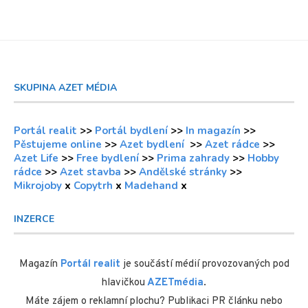
SKUPINA AZET MÉDIA
Portál realit
>>
Portál bydlení
>>
In magazín
>>
Pěstujeme online
>>
Azet bydlení
>>
Azet rádce
>>
Azet Life
>>
Free bydlení
>>
Prima zahrady
>>
Hobby
rádce
>>
Azet stavba
>>
Andělské stránky
>>
Mikrojoby
x
Copytrh
x
Madehand
x
INZERCE
Magazín
Portál realit
je součástí médií provozovaných pod
hlavičkou
AZETmédia
.
Máte zájem o reklamní plochu? Publikaci PR článku nebo