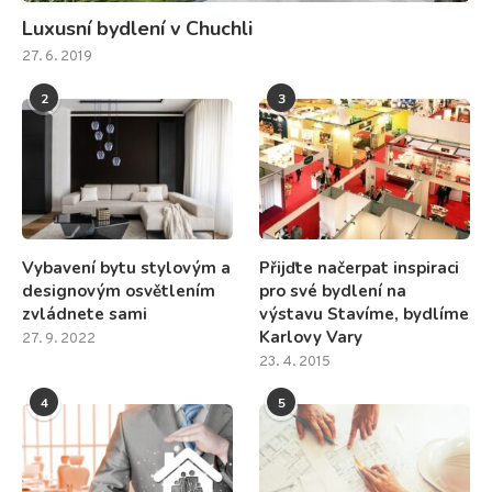
Luxusní bydlení v Chuchli
27. 6. 2019
2
3
Vybavení bytu stylovým a
Přijďte načerpat inspiraci
designovým osvětlením
pro své bydlení na
zvládnete sami
výstavu Stavíme, bydlíme
Karlovy Vary
27. 9. 2022
23. 4. 2015
4
5