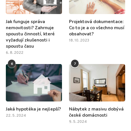
Jak funguje správa
Projektová dokumentace:
nemovitosti? Zahrnuje
Co to je a co všechno musí
spoustu činností, které
obsahovat?
vyžadují zkušenosti i
18. 10. 2023
spoustu času
6. 8. 2022
6
7
Jaká hypotéka je nejlepší?
Nábytek z masivu dobývá
české domácnosti
22. 5. 2024
9. 5. 2024