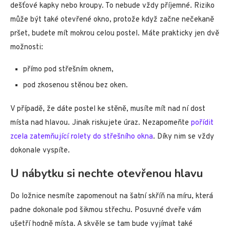
dešťové kapky nebo kroupy. To nebude vždy příjemné. Riziko
může být také otevřené okno, protože když začne nečekaně
pršet, budete mít mokrou celou postel. Máte prakticky jen dvě
možnosti:
přímo pod střešním oknem,
pod zkosenou stěnou bez oken.
V případě, že dáte postel ke stěně, musíte mít nad ní dost
místa nad hlavou. Jinak riskujete úraz. Nezapomeňte
pořídit
zcela zatemňující rolety do střešního okna
. Díky nim se vždy
dokonale vyspíte.
U nábytku si nechte otevřenou hlavu
Do ložnice nesmíte zapomenout na šatní skříň na míru, která
padne dokonale pod šikmou střechu. Posuvné dveře vám
ušetří hodně místa. A skvěle se tam bude vyjímat také