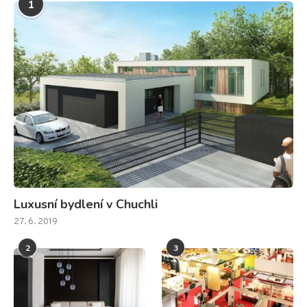
1
Luxusní bydlení v Chuchli
27. 6. 2019
2
3