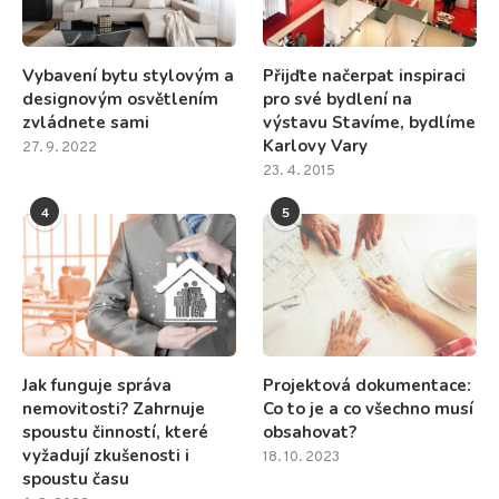
Vybavení bytu stylovým a
Přijďte načerpat inspiraci
designovým osvětlením
pro své bydlení na
zvládnete sami
výstavu Stavíme, bydlíme
Karlovy Vary
27. 9. 2022
23. 4. 2015
4
5
Jak funguje správa
Projektová dokumentace:
nemovitosti? Zahrnuje
Co to je a co všechno musí
spoustu činností, které
obsahovat?
vyžadují zkušenosti i
18. 10. 2023
spoustu času