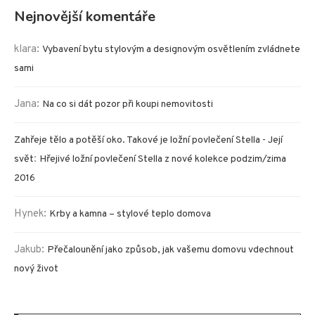
Nejnovější komentáře
klara
:
Vybavení bytu stylovým a designovým osvětlením zvládnete
sami
Jana
:
Na co si dát pozor při koupi nemovitosti
Zahřeje tělo a potěší oko. Takové je ložní povlečení Stella - Její
:
svět
Hřejivé ložní povlečení Stella z nové kolekce podzim/zima
2016
Hynek
:
Krby a kamna – stylové teplo domova
Jakub
:
Přečalounění jako způsob, jak vašemu domovu vdechnout
nový život