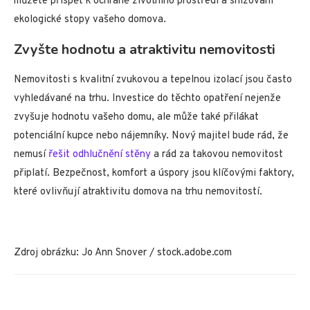
můžete přispět k ochraně životního prostředí a snižování
ekologické stopy vašeho domova.
Zvyšte hodnotu a atraktivitu nemovitosti
Nemovitosti s kvalitní zvukovou a tepelnou izolací jsou často
vyhledávané na trhu. Investice do těchto opatření nejenže
zvyšuje hodnotu vašeho domu, ale může také přilákat
potenciální kupce nebo nájemníky. Nový majitel bude rád, že
nemusí
řešit odhlučnění stěny
a rád za takovou nemovitost
připlatí. Bezpečnost, komfort a úspory jsou klíčovými faktory,
které ovlivňují atraktivitu domova na trhu nemovitostí.
Zdroj obrázku: Jo Ann Snover / stock.adobe.com