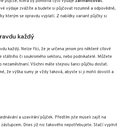
né půjčce, která by pomohla tyto výdaje
zafinancovat
.
své výdaje zvážíte a budete si půjčovat rozumně a odpovědně,
ky kterým se opravdu vyplatí. Z nabídky variant půjčky si
pravdu každý
du každý. Nelze říci, že je určena jenom pro některé cílové
ze státního či soukromého sektoru, nebo podnikatelé. Můžete
o nezaměstnaní. Všichni máte stejnou šanci půjčku dostat.
, že výška sumy je vždy taková, abyste si ji mohli dovolit a
ednávání a uzavírání půjček. Předtím jste museli zajít na
 zástupcem. Dnes již nic takového nepotřebujete. Stačí vyplnit