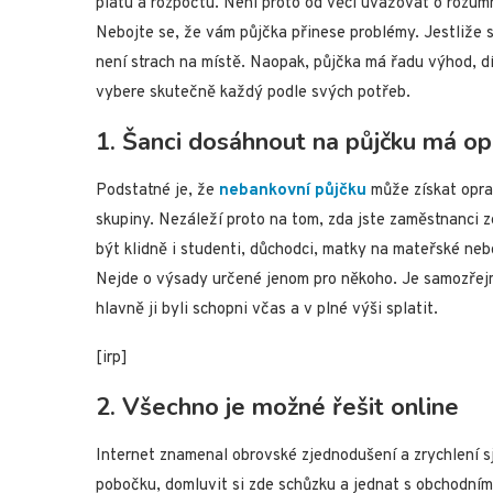
platu a rozpočtu. Není proto od věci uvažovat o rozum
Nebojte se, že vám půjčka přinese problémy. Jestliže 
není strach na místě. Naopak, půjčka má řadu výhod, dí
vybere skutečně každý podle svých potřeb.
1. Šanci dosáhnout na půjčku má o
Podstatné je, že
nebankovní půjčku
může získat oprav
skupiny. Nezáleží proto na tom, zda jste zaměstnanci 
být klidně i studenti, důchodci, matky na mateřské neb
Nejde o výsady určené jenom pro někoho. Je samozřejmé
hlavně ji byli schopni včas a v plné výši splatit.
[irp]
2. Všechno je možné řešit online
Internet znamenal obrovské zjednodušení a zrychlení sj
pobočku, domluvit si zde schůzku a jednat s obchodním