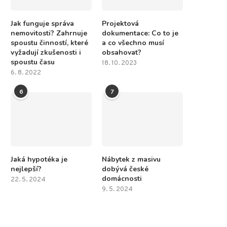
Jak funguje správa
Projektová
nemovitosti? Zahrnuje
dokumentace: Co to je
spoustu činností, které
a co všechno musí
vyžadují zkušenosti i
obsahovat?
spoustu času
18. 10. 2023
6. 8. 2022
6
7
Jaká hypotéka je
Nábytek z masivu
nejlepší?
dobývá české
domácnosti
22. 5. 2024
9. 5. 2024