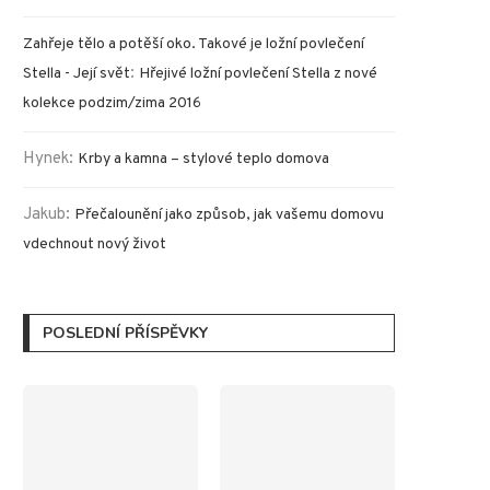
Zahřeje tělo a potěší oko. Takové je ložní povlečení
:
Stella - Její svět
Hřejivé ložní povlečení Stella z nové
kolekce podzim/zima 2016
Hynek
:
Krby a kamna – stylové teplo domova
Jakub
:
Přečalounění jako způsob, jak vašemu domovu
vdechnout nový život
POSLEDNÍ PŘÍSPĚVKY