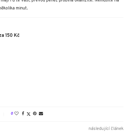
e mají i u té vaší, převod peněz probíhá okamžitě. Nemusíte na
několika minut.
za 150 Kč
0
následující článek