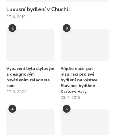
Luxusní bydlení v Chuchli
27. 6. 2019
2
3
Vybavení bytu stylovým
Přijďte načerpat
a designovým
inspiraci pro své
osvětlením zvládnete
bydlení na výstavu
sami
Stavíme, bydlíme
Karlovy Vary
27. 9. 2022
Když je zle, půjčte si
Není nad půjčky
23. 4. 2015
19. 7. 2020
18. 7. 2020
4
5