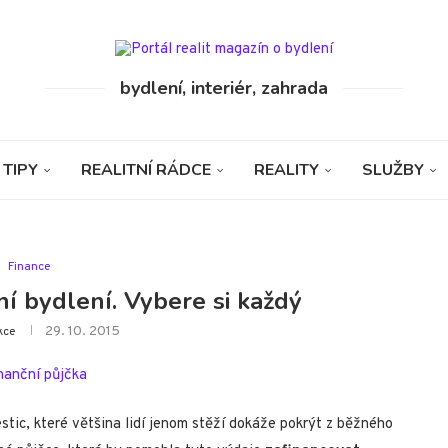
bydlení, interiér, zahrada
 TIPY
REALITNÍ RÁDCE
REALITY
SLUŽBY
Finance
ní bydlení. Vybere si každý
29. 10. 2015
kce
tic, které většina lidí jenom stěží dokáže pokrýt z běžného