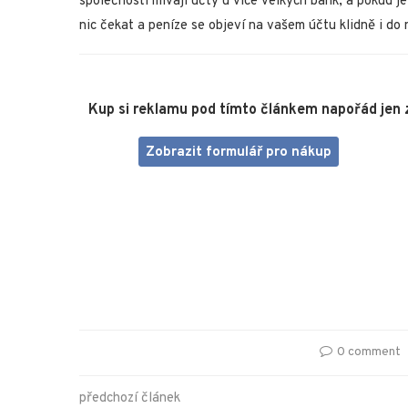
společnosti mívají účty u více velkých bank, a pokud j
nic čekat a peníze se objeví na vašem účtu klidně i do 
Kup si reklamu pod tímto článkem napořád jen 
Zobrazit formulář pro nákup
0 comment
předchozí článek