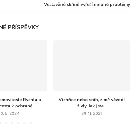
Vestavěné skříně vyřeší mnohé problémy
NÉ PŘÍSPĚVKY
emovitosti: Rychlá a
Vichřice nebo sníh, zimě vévodí
esta k ochraně...
živly. Jak jste...
20. 5. 2024
29. 11. 2021