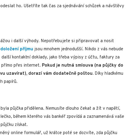
 odeslat ho. Ušetříte tak čas za sjednávání schůzek a návštěvy
ážou i další výhody. Nepotřebujete si připravovat a nosit
 doložení příjmu
jsou mnohem jednodušší. Nikdo z vás nebude
 další kontaktní doklady, jako třeba výpisy z účtu, faktury za
á přímo přes internet.
Pokud je nutná smlouva (na půjčky do
u uzavírat), dorazí vám dodatečně poštou.
Díky hladkému
h papírů.
 byla půjčka přidělena. Nemusíte dlouho čekat a žít v napětí,
 kolečko, během kterého vás bankéř zpovídá a zaznamenává vaše
 půjčku získat.
ěný online formulář, už krátce poté se dozvíte, zda půjčku