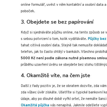
online formulář, uvést v něm kontaktní a osobní data a
poboček.
3. Obejdete se bez papírování
Když si sjednáváte půjčku online, na tento způsob se v
s sebou potvrzení o tom, kolik vyděláváte.
Půjčky bez
tahat citlivá osobní data. Stejně tak nemusíte dokládat
telefon, jak to často chtějí v bankách. Všechno probíh
5000 Kč není podle zákona nutné písemnou smlouv
průběhu uzavření úvěru se obejdete bez stohu tištěnýc
4. Okamžitě víte, na čem jste
Další z řady pozitiv je, že se obratem dozvíte, zda vám
zda vůbec úvěr získáte. Ušetříte si typické bankovní
údaje, aby po dlouhé době vyřkl ortel, že nemáte šanci
Okamžitá půjčka
vás nenapíná. Jakmile odešlete vypln