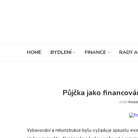
HOME
BYDLENÍ
FINANCE
RADY A
Půjčka jako financová
vložil
Reda
Vybavování a rekonstrukce bytu vyžaduje spoustu inves