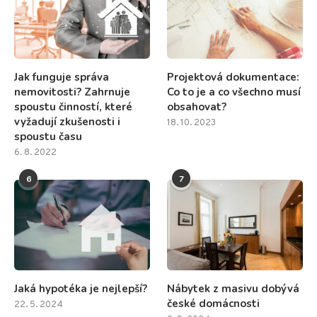
Jak funguje správa
Projektová dokumentace:
nemovitosti? Zahrnuje
Co to je a co všechno musí
spoustu činností, které
obsahovat?
vyžadují zkušenosti i
18. 10. 2023
spoustu času
6. 8. 2022
6
7
Jaká hypotéka je nejlepší?
Nábytek z masivu dobývá
české domácnosti
22. 5. 2024