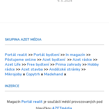
9. 5. 2024
SKUPINA AZET MÉDIA
Portál realit
>>
Portál bydlení
>>
In magazín
>>
Pěstujeme online
>>
Azet bydlení
>>
Azet rádce
>>
Azet Life
>>
Free bydlení
>>
Prima zahrady
>>
Hobby
rádce
>>
Azet stavba
>>
Andělské stránky
>>
Mikrojoby
x
Copytrh
x
Madehand
x
INZERCE
Magazín
Portál realit
je součástí médií provozovaných pod
hlavičkou
AZETmédia
.