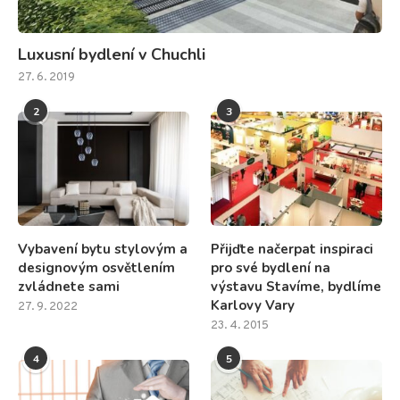
Luxusní bydlení v Chuchli
27. 6. 2019
2
3
Vybavení bytu stylovým a
Přijďte načerpat inspiraci
designovým osvětlením
pro své bydlení na
zvládnete sami
výstavu Stavíme, bydlíme
Karlovy Vary
27. 9. 2022
23. 4. 2015
4
5