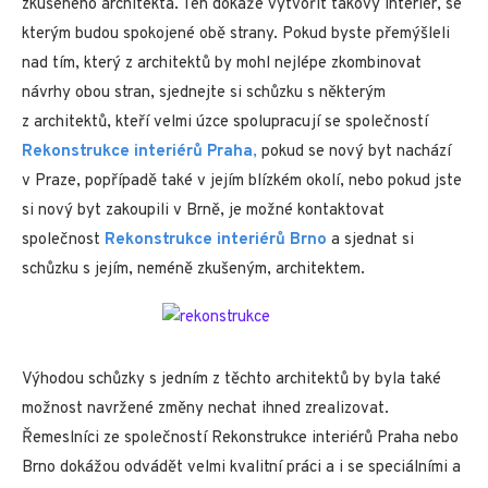
zkušeného architekta. Ten dokáže vytvořit takový interiér, se
kterým budou spokojené obě strany. Pokud byste přemýšleli
nad tím, který z architektů by mohl nejlépe zkombinovat
návrhy obou stran, sjednejte si schůzku s některým
z architektů, kteří velmi úzce spolupracují se společností
Rekonstrukce interiérů Praha
,
pokud se nový byt nachází
v Praze, popřípadě také v jejím blízkém okolí, nebo pokud jste
si nový byt zakoupili v Brně, je možné kontaktovat
společnost
Rekonstrukce interiérů Brno
a sjednat si
schůzku s jejím, neméně zkušeným, architektem.
Výhodou schůzky s jedním z těchto architektů by byla také
možnost navržené změny nechat ihned zrealizovat.
Řemeslníci ze společností Rekonstrukce interiérů Praha nebo
Brno dokážou odvádět velmi kvalitní práci a i se speciálními a