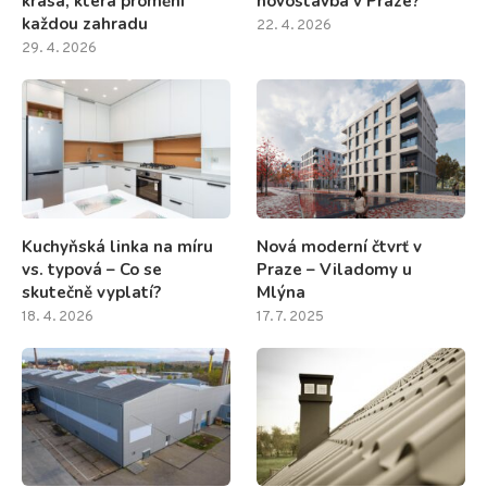
krása, která promění
novostavba v Praze?
každou zahradu
22. 4. 2026
29. 4. 2026
Kuchyňská linka na míru
Nová moderní čtvrť v
vs. typová – Co se
Praze – Viladomy u
skutečně vyplatí?
Mlýna
18. 4. 2026
17. 7. 2025