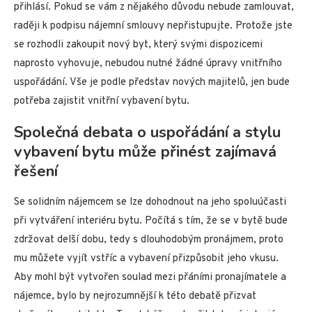
přihlásí. Pokud se vám z nějakého důvodu nebude zamlouvat,
raději k podpisu nájemní smlouvy nepřistupujte. Protože jste
se rozhodli zakoupit nový byt, který svými dispozicemi
naprosto vyhovuje, nebudou nutné žádné úpravy vnitřního
uspořádání. Vše je podle představ nových majitelů, jen bude
potřeba zajistit vnitřní vybavení bytu.
Společná debata o uspořádání a stylu
vybavení bytu může přinést zajímavá
řešení
Se solidním nájemcem se lze dohodnout na jeho spoluúčasti
při vytváření interiéru bytu. Počítá s tím, že se v bytě bude
zdržovat delší dobu, tedy s dlouhodobým pronájmem, proto
mu můžete vyjít vstříc a vybavení přizpůsobit jeho vkusu.
Aby mohl být vytvořen soulad mezi přáními pronajímatele a
nájemce, bylo by nejrozumnější k této debatě přizvat