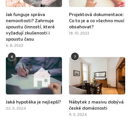
Jak funguje správa
Projektová dokumentace:
nemovitosti? Zahrnuje
Co to je a co všechno musí
spoustu činností, které
obsahovat?
vyžadují zkušenosti i
18. 10. 2023
spoustu času
6. 8. 2022
6
7
Jaká hypotéka je nejlepší?
Nábytek z masivu dobývá
české domácnosti
22. 5. 2024
9. 5. 2024