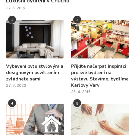
Luxusní bydlení v Chuchli
27. 6. 2019
2
3
Vybavení bytu stylovým a
Přijďte načerpat inspiraci
designovým osvětlením
pro své bydlení na
zvládnete sami
výstavu Stavíme, bydlíme
Karlovy Vary
27. 9. 2022
23. 4. 2015
4
5