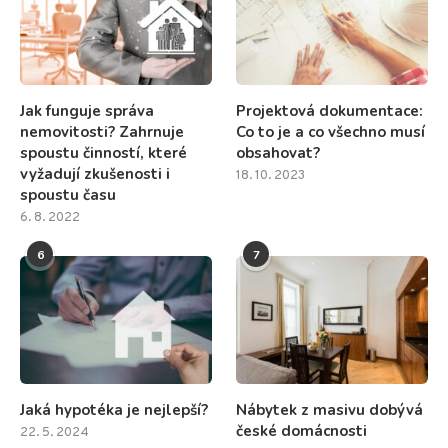
Jak funguje správa
Projektová dokumentace:
nemovitosti? Zahrnuje
Co to je a co všechno musí
spoustu činností, které
obsahovat?
vyžadují zkušenosti i
18. 10. 2023
spoustu času
6. 8. 2022
6
7
Jaká hypotéka je nejlepší?
Nábytek z masivu dobývá
české domácnosti
22. 5. 2024