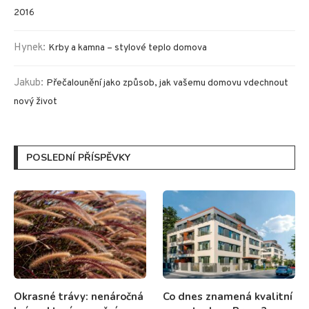
2016
Hynek
:
Krby a kamna – stylové teplo domova
Jakub
:
Přečalounění jako způsob, jak vašemu domovu vdechnout
nový život
POSLEDNÍ PŘÍSPĚVKY
Okrasné trávy: nenáročná
Co dnes znamená kvalitní