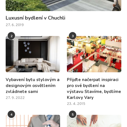
Luxusní bydlení v Chuchli
27. 6. 2019
2
3
Vybavení bytu stylovým a
Přijďte načerpat inspiraci
designovým osvětlením
pro své bydlení na
zvládnete sami
výstavu Stavíme, bydlíme
Karlovy Vary
27. 9. 2022
23. 4. 2015
4
5