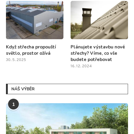
Když střecha propouští
Plánujete výstavbu nové
světlo, prostor ožívá
střechy? Víme, co vše
budete potřebovat
30. 5. 2025
16. 12. 2024
NÁŠ VÝBĚR
1