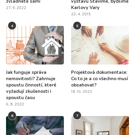
zvládnete sami
výstavu Stavíme, bydlíme
Karlovy Vary
27. 9. 2022
23. 4. 2015
4
5
Jak funguje správa
Projektová dokumentace:
nemovitosti? Zahrnuje
Co to je a co všechno musí
spoustu činností, které
obsahovat?
vyžadují zkušenosti i
18. 10. 2023
spoustu času
6. 8. 2022
6
7