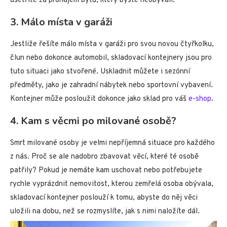
ušetříte za pronájem bytu, který byste neobývali.
3. Málo místa v garáži
Jestliže řešíte málo místa v garáži pro svou novou čtyřkolku,
člun nebo dokonce automobil, skladovací kontejnery jsou pro
tuto situaci jako stvořené. Uskladnit můžete i sezónní
předměty, jako je zahradní nábytek nebo sportovní vybavení.
Kontejner může posloužit dokonce jako sklad pro váš
e-shop
.
4. Kam s věcmi po milované osobě?
Smrt milované osoby je velmi nepříjemná situace pro každého
z nás. Proč se ale nadobro zbavovat věcí, které té osobě
patřily? Pokud je nemáte kam uschovat nebo potřebujete
rychle vyprázdnit nemovitost, kterou zemřelá osoba obývala,
skladovací kontejner poslouží k tomu, abyste do něj věci
uložili na dobu, než se rozmyslíte, jak s nimi naložíte dál.